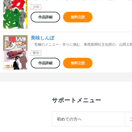
少年
作品詳細
無料立読
美味しんぼ
「究極のメニユー」作りに挑む、東西新聞社文化部の、山岡士郎と
青年
作品詳細
無料立読
サポートメニュー
初めての方へ