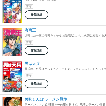
青年
作品詳細
海商王
没落した一家の再興をちかう火梨光児は、七つの海に君臨する大海
青年
作品詳細
男は天兵
天兵は、外見はとってもスマートで、フェミニスト、しかしトラブ
青年
作品詳細
美味しんぼ ラーメン戦争
ラーメンファン必見!!日本一の座を賭けて、怒濤のラーメン勝負！