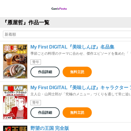
『雁屋哲』作品一覧
My First DIGITAL『美味しんぼ』名品集
季節ごとの料理のテーマに合わせ、傑作エピソードを集めた「『美
青年
作品詳細
無料立読
My First DIGITAL『美味しんぼ』キャラクター
主人公・山岡士郎が「究極のメニュー」づくりを通して常に追い求
青年
作品詳細
無料立読
野望の王国 完全版