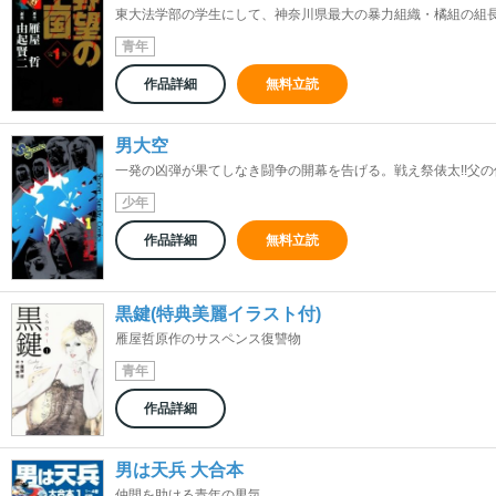
東大法学部の学生にして、神奈川県最大の暴力組織・橘組の組長・
青年
作品詳細
無料立読
男大空
一発の凶弾が果てしなき闘争の開幕を告げる。戦え祭俵太!!父の仇
少年
作品詳細
無料立読
黒鍵(特典美麗イラスト付)
雁屋哲原作のサスペンス復讐物
青年
作品詳細
男は天兵 大合本
仲間を助ける青年の男気