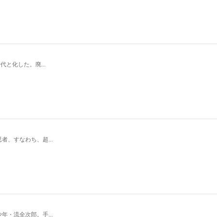
と化した。廃...
、すなわち、超...
・流全次郎。手...