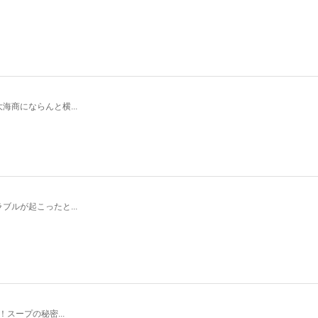
商にならんと横...
ルが起こったと...
スープの秘密...