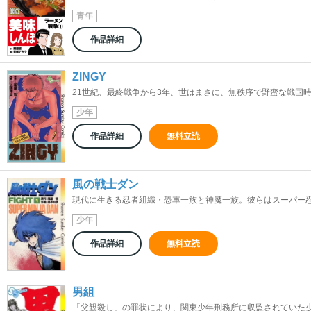
青年
作品詳細
ZINGY
21世紀、最終戦争から3年、世はまさに、無秩序で野蛮な戦国時代
少年
作品詳細
無料立読
風の戦士ダン
現代に生きる忍者組織・恐車一族と神魔一族。彼らはスーパー忍者
少年
作品詳細
無料立読
男組
「父親殺し」の罪状により、関東少年刑務所に収監されていた少年