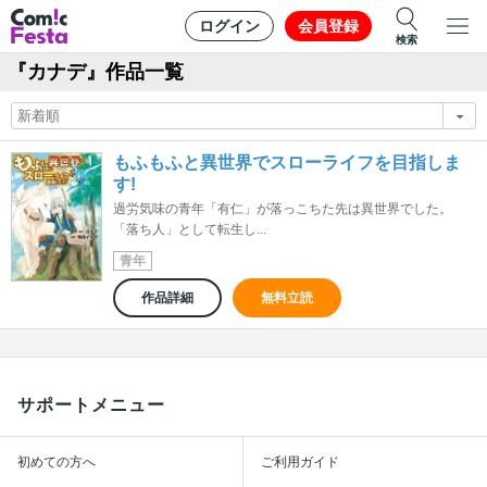
ログイン
会員登録
検索
『カナデ』作品一覧
もふもふと異世界でスローライフを目指しま
す!
過労気味の青年「有仁」が落っこちた先は異世界でした。
「落ち人」として転生し...
青年
作品詳細
無料立読
サポートメニュー
初めての方へ
ご利用ガイド