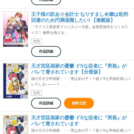
王子様の訳あり会計士 なりすまし令嬢は処刑
回避のため円満退職したい! 【連載版】
「アイリス異世界ファンタジー大賞」金賞受賞作をコミカラ
イズ！ 秘密を抱える...
女性
作品詳細
天才宮廷画家の憂鬱 ドSな従者に『男装』が
バレて脅されています【分冊版】
謎の天才少年画家・・・実は女の子！？超ドSな宰相従者にバ
レてしまい――？
女性
作品詳細
無料立読
天才宮廷画家の憂鬱 ドSな従者に『男装』が
バレて脅されています
謎の天才少年画家・・・実は女の子！？超ドSな宰相従者にバ