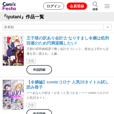
ログイン
会員登録
検索
『iyutani』作品一覧
王子様の訳あり会計士 なりすまし令嬢は処刑
回避のため円満退職したい!
王都の庶民納税課で働く会計士コレット。彼女は上司から左
遷を言い渡され、人嫌...
女性
作品詳細
【令嬢編】comicコロナ 人気10タイトル試し
読み冊子
ーーあなたの好き！がきっと見つかる！ーー comicコロナの
人気10タイト...
少女
作品詳細