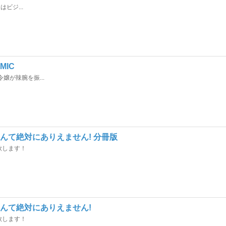
ビジ...
IC
が辣腕を振...
んて絶対にありえません! 分冊版
歌します！
んて絶対にありえません!
歌します！