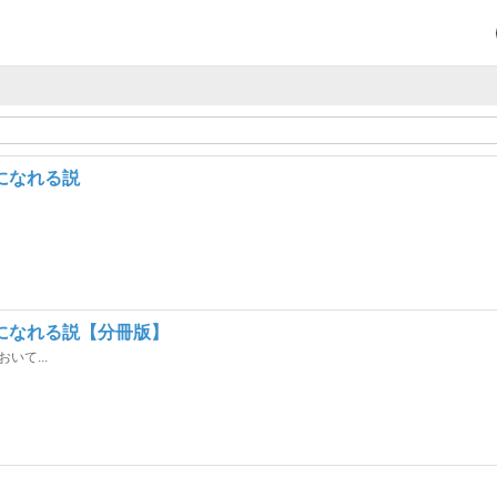
になれる説
になれる説【分冊版】
いて...