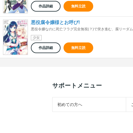
作品詳細
無料立読
悪役腐令嬢様とお呼び!
悪役令嬢なのに死亡フラグ完全無視(？)で突き進む、腐リーダム物
少女
作品詳細
無料立読
サポートメニュー
初めての方へ