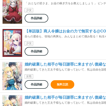
「 おとなの皆さま、お金の稼ぎ方をお教えしましょう 」 ピンチは
少女
作品詳細
【単話版】商人令嬢はお金の力で無双する@COM
自らの運命も、領地の再興も、みんなまとめて掴み取る！ 転生令嬢
少女
作品詳細
婚約破棄した相手が毎日謝罪に来ますが､復縁な
婚約破棄してきた王太子様なんて放っておいて、私は自由を謳
女性
作品詳細
無料立読
婚約破棄した相手が毎日謝罪に来ますが､復縁な
婚約破棄してきた王太子様なんて放っておいて、私は自由を謳