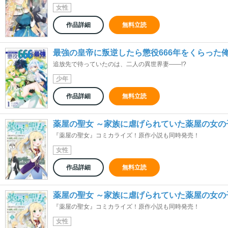
女性
作品詳細
無料立読
最強の皇帝に叛逆したら懲役666年をくらった
追放先で待っていたのは、二人の異世界妻――!?
少年
作品詳細
無料立読
薬屋の聖女 ～家族に虐げられていた薬屋の女の
『薬屋の聖女』コミカライズ！原作小説も同時発売！
女性
作品詳細
無料立読
薬屋の聖女 ～家族に虐げられていた薬屋の女の
『薬屋の聖女』コミカライズ！原作小説も同時発売！
女性