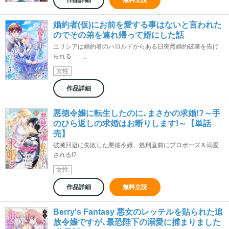
作品詳細
無料立読
婚約者(仮)にお前を愛する事はないと言われた
のでその弟を連れ帰って婿にした話
ユリシアは婚約者のハロルドからある日突然婚約破棄を告げ
られる……。 ...
女性
作品詳細
悪徳令嬢に転生したのに､まさかの求婚!?～手
のひら返しの求婚はお断りします!～【単話
売】
破滅回避に失敗した悪徳令嬢、処刑直前にプロポーズ＆溺愛
される!?
女性
作品詳細
無料立読
Berry's Fantasy 悪女のレッテルを貼られた追
放令嬢ですが､最恐陛下の溺愛に捕まりました