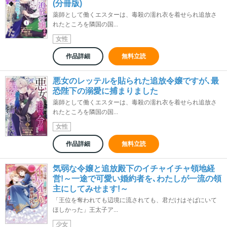
(分冊版)
薬師として働くエスターは、毒殺の濡れ衣を着せられ追放さ
れたところを隣国の国...
女性
作品詳細
無料立読
悪女のレッテルを貼られた追放令嬢ですが､最
恐陛下の溺愛に捕まりました
薬師として働くエスターは、毒殺の濡れ衣を着せられ追放さ
れたところを隣国の国...
女性
作品詳細
無料立読
気弱な令嬢と追放殿下のイチャイチャ領地経
営!～一途で可愛い婚約者を､わたしが一流の領
主にしてみせます!～
「王位を奪われても辺境に流されても、君だけはそばにいて
ほしかった」王太子ア...
少女