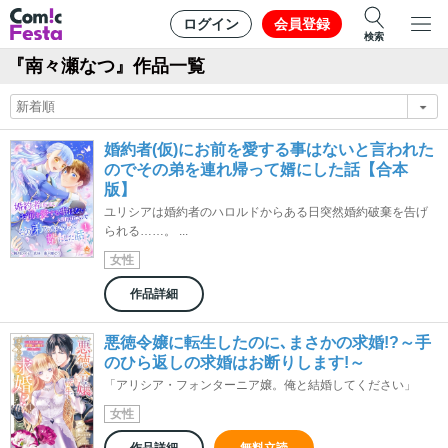
ログイン
会員登録
検索
『南々瀬なつ』作品一覧
婚約者(仮)にお前を愛する事はないと言われた
のでその弟を連れ帰って婿にした話【合本
版】
ユリシアは婚約者のハロルドからある日突然婚約破棄を告げ
られる……。 ...
女性
作品詳細
悪徳令嬢に転生したのに､まさかの求婚!?～手
のひら返しの求婚はお断りします!～
「アリシア・フォンターニア嬢。俺と結婚してください」
女性