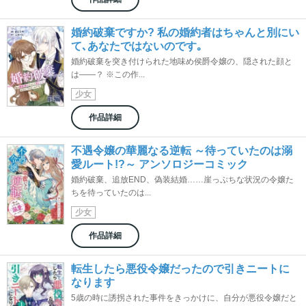
婚約破棄ですか? 私の婚約者はちゃんと別にい
て､あなたではないのです｡
婚約破棄を突き付けられた地味め侯爵令嬢の、隠された顔と
は――？ ※この作...
少女
作品詳細
不遇令嬢の華麗なる逆転 ～待っていたのは溺
愛ルート!?～ アンソロジーコミック
婚約破棄、追放END、偽装結婚……崖っぷちな状況の令嬢た
ちを待っていたのは...
少女
作品詳細
転生したら悪役令嬢だったので引きニートに
なります
5歳の時に誘拐された事件をきっかけに、自分が悪役令嬢だと