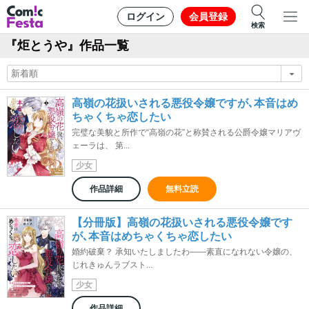
ログイン
会員登録
検索
『炬とうや』作品一覧
高嶺の花扱いされる悪役令嬢ですが､本音はめ
ちゃくちゃ恋したい
完璧な美貌と所作で“高嶺の花”と称賛される公爵令嬢マリアヴ
ェーラは、 第...
少女
作品詳細
無料立読
【分冊版】高嶺の花扱いされる悪役令嬢です
が､本音はめちゃくちゃ恋したい
婚約破棄？ 承知いたしましたわ――素直になれない令嬢の、
じれきゅんラブスト...
少女
作品詳細