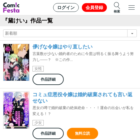
ログイン
会員登録
検索
『黛けい』作品一覧
儚げな令嬢はやり直したい
言葉数が少ない婚約者のために今度は明るく振る舞うよう努
力し――？ ※この作...
女性
作品詳細
コミュ症悪役令嬢は婚約破棄されても言い返
せない
悪女の噂で婚約破棄の絶体絶命・・・！運命の出会いが私を
変える！？
少女
作品詳細
無料立読