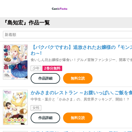
『島知宏』作品一覧
【パクパクですわ】追放されたお嬢様の『モンス
わ～!
食いしん坊お嬢様が爆食い！グルメ冒険ファンタジー、開幕で
少年
2巻分無料
作品詳細
無料立読
かみさまのレストラン ～お腹いっぱい､ご飯を食
中学生・葉介と「かみさま」の、異世界クッキング、開始！？
女性
作品詳細
無料立読