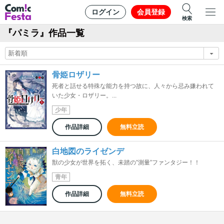
ログイン
会員登録
検索
『パミラ』作品一覧
骨姫ロザリー
死者と話せる特殊な能力を持つ故に、人々から忌み嫌われて
いた少女・ロザリー。...
少年
作品詳細
無料立読
白地図のライゼンデ
獣の少女が世界を拓く、未踏の”測量”ファンタジー！！
青年
作品詳細
無料立読