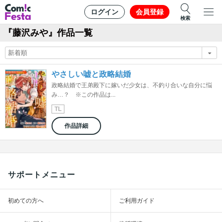
ログイン
会員登録
検索
『藤沢みや』作品一覧
やさしい嘘と政略結婚
政略結婚で王弟殿下に嫁いだ少女は、不釣り合いな自分に悩
み…？ ※この作品は...
TL
作品詳細
サポートメニュー
初めての方へ
ご利用ガイド