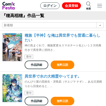
ログイン
会員登録
検索
『穂高稲穂』作品一覧
種族【半神】な俺は異世界でも普通に暮らし
たい
神の気まぐれで、種族変更＆スマホチート化という２大特典
付きで異世界に招待さ...
青年
作品詳細
無料立読
異世界で水の大精霊やってます｡
のんびり屋の高校生・冴島凪（サエジマ ナギ）。ある日居眠
りから目覚めると、...
青年
作品詳細
無料立読