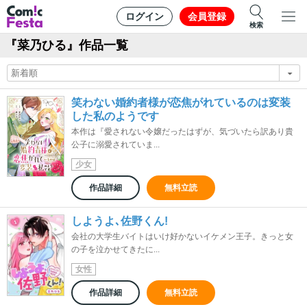
ログイン
会員登録
検索
『菜乃ひる』作品一覧
笑わない婚約者様が恋焦がれているのは変装
した私のようです
本作は『愛されない令嬢だったはずが、気づいたら訳あり貴
公子に溺愛されていま...
少女
作品詳細
無料立読
しようよ､佐野くん!
会社の大学生バイトはいけ好かないイケメン王子。きっと女
の子を泣かせてきたに...
女性
作品詳細
無料立読