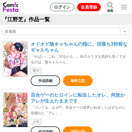
ログイン
会員登録
検索
『江野芝』作品一覧
オドオド陰キャちゃんの指に、沼落ち3秒前な
ギャルちゃん
「やばい、これ、沼るかも…」私のカラダを気持ち良くでき
るのは、陰キャちゃん...
青年
作品詳細
無料立読
百合ゲーのヒロインに転生したオレ、何故か
アレが生えたままです
「ついてる…なぜ!?」百合ゲーの世界に転生したはずなのに、
見慣れた「アレ」...
少年
作品詳細
無料立読