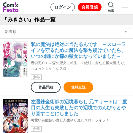
ログイン
会員登録
検索
『みきさい』作品一覧
私の魔法は絶対に当たるんです ～スローラ
イフを守るために魔法を撃ち続けていたら、
いつの間にか森の聖女になっていました～
過労死ＯＬ→森の聖女に転生！？絶対に当たる極大魔法で、
ちょっとカゲキなスロ...
少年
作品詳細
無料立読
左遷錬金術師の辺境暮らし 元エリートは二度
目の人生も失敗したので辺境でのんびりとや
り直すことにしました
可愛い有能使い魔と人生やり直しスローライフ！
少年