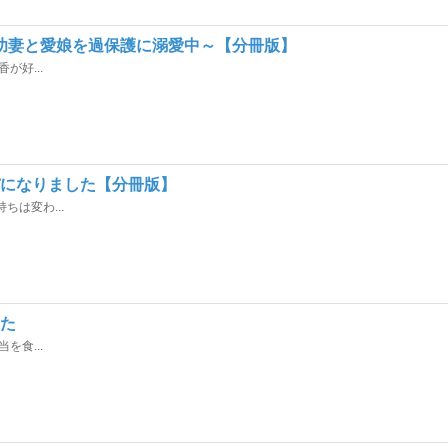
幼妻と愛娘を過保護に溺愛中～【分冊版】
好...
パになりました【分冊版】
は変わ...
した
食...