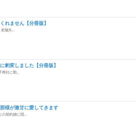
てくれません【分冊版】
舗呉...
獣に豹変しました【分冊版】
社に勤...
旦那様が激甘に愛してきます
契約婚に隠...