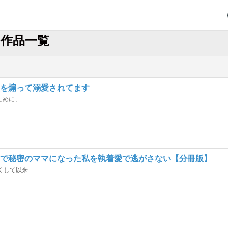
作品一覧
欲を煽って溺愛されてます
に、...
んで秘密のママになった私を執着愛で逃がさない【分冊版】
て以来...