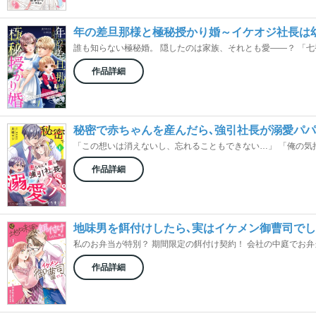
年の差旦那様と極秘授かり婚～イケオジ社長は
誰も知らない極秘婚。 隠したのは家族、それとも愛――？ 「七香が
作品詳細
秘密で赤ちゃんを産んだら､強引社長が溺愛パ
「この想いは消えないし、忘れることもできない…」 「俺の気持ち
作品詳細
地味男を餌付けしたら､実はイケメン御曹司で
私のお弁当が特別？ 期間限定の餌付け契約！ 会社の中庭でお弁当を
作品詳細