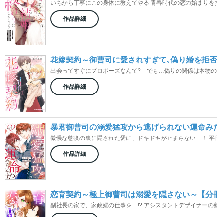
いちから丁寧にこの身体に教えてやる 青春時代の恋の始まりを描い
作品詳細
花嫁契約～御曹司に愛されすぎて､偽り婚を拒
出会ってすぐにプロポーズなんて? でも…偽りの関係は本物の恋に
作品詳細
暴君御曹司の溺愛猛攻から逃げられない運命みた
傲慢な態度の裏に隠された愛に、ドキドキが止まらない…！ 平日は
作品詳細
恋育契約～極上御曹司は溺愛を隠さない～【分
副社長の家で、家政婦の仕事を…!? アシスタントデザイナーの藍花