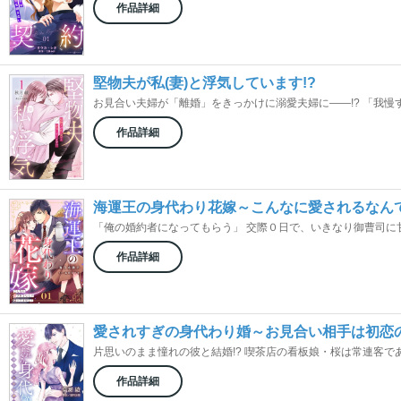
作品詳細
堅物夫が私(妻)と浮気しています!?
お見合い夫婦が「離婚」をきっかけに溺愛夫婦に――!? 「我慢する
作品詳細
海運王の身代わり花嫁～こんなに愛されるなん
「俺の婚約者になってもらう」 交際０日で、いきなり御曹司に甘く
作品詳細
愛されすぎの身代わり婚～お見合い相手は初恋
片思いのまま憧れの彼と結婚!? 喫茶店の看板娘・桜は常連客である
作品詳細