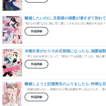
離婚したいのに､旦那様の溺愛が凄すぎて別れ
“形だけの妻”なのに彼に甘く優しくされるたびに胸焦がれるの？ 老
作品詳細
冷徹社長がかりそめ旦那様になったら､溺愛猛
「早くおれを好きになって、明日にでも結婚してくれ」 輸入菓子商
作品詳細
離婚しようと記憶喪失のふりをしたら､怜悧な
「紗綾は知らない、紗綾だから僕は結婚を申し込んだんだ」 偽りの
作品詳細