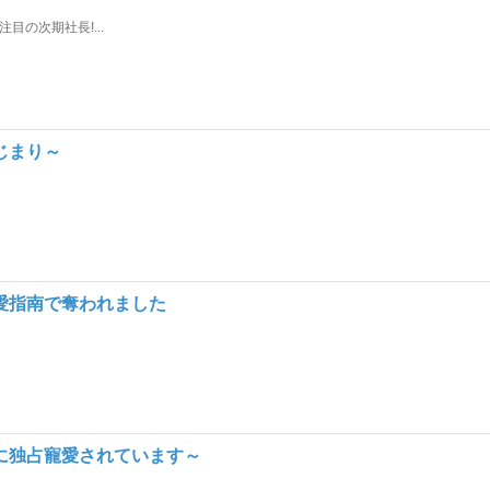
の次期社長!...
じまり～
愛指南で奪われました
に独占寵愛されています～