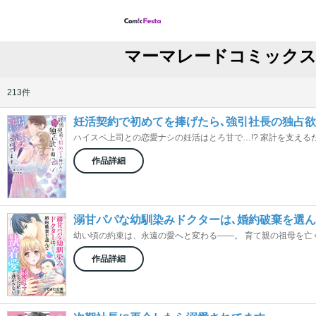
マーマレードコミックス
213件
妊活契約で初めてを捧げたら､強引社長の独占
ハイスペ上司との恋愛ナシの妊活はとろ甘で…!? 家計を支えるため
作品詳細
溺甘パパな幼馴染みドクターは､婚約破棄を選
幼い頃の約束は、永遠の愛へと変わる――。 育て親の祖母を亡くし
作品詳細