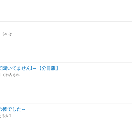
のは...
て聞いてません!～【分冊版】
独占され―...
の彼でした～
大手...