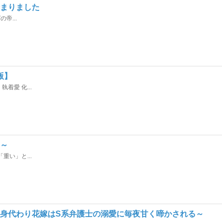
始まりました
帝...
版】
愛 化...
い～
い」と...
～身代わり花嫁はS系弁護士の溺愛に毎夜甘く啼かされる～