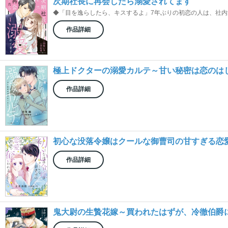
次期社長に再会したら溺愛されてます
◆「目を逸らしたら、キスするよ」7年ぶりの初恋の人は、社内注目
作品詳細
極上ドクターの溺愛カルテ～甘い秘密は恋のは
作品詳細
初心な没落令嬢はクールな御曹司の甘すぎる恋
作品詳細
鬼大尉の生贄花嫁～買われたはずが、冷徹伯爵