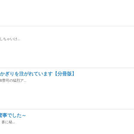
ちゃいけ...
のかぎりを注がれています【分冊版】
司の猛烈ア...
蜜事でした～
に秘...