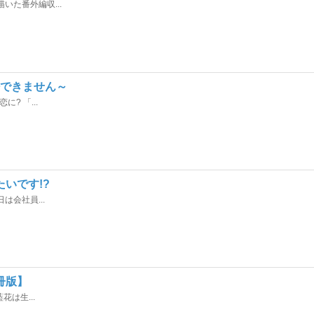
た番外編収...
否できません～
? 「...
いです!?
会社員...
冊版】
は生...