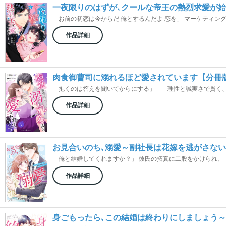
一夜限りのはずが､クールな帝王の熱烈求愛が
「お前の初恋は今からだ 俺とするんだよ 恋を」 マーケティングの
作品詳細
肉食御曹司に溺れるほど愛されています【分冊
「抱くのは答えを聞いてからにする」――理性と誠実さで貫く、執着
作品詳細
お見合いのち､溺愛～副社長は花嫁を逃がさな
「俺と結婚してくれますか？」 彼氏の拓真に二股をかけられ、「重
作品詳細
身ごもったら､この結婚は終わりにしましょう