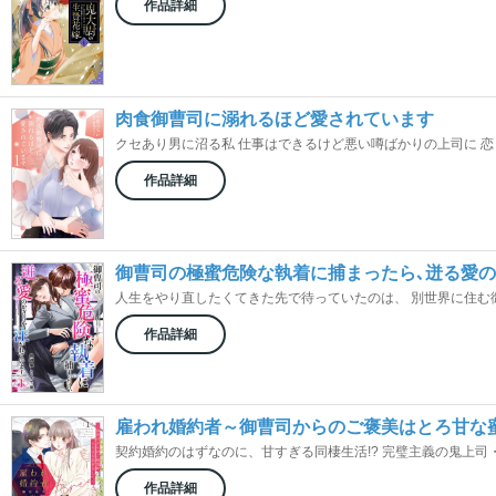
作品詳細
肉食御曹司に溺れるほど愛されています
クセあり男に沼る私 仕事はできるけど悪い噂ばかりの上司に 恋し
作品詳細
御曹司の極蜜危険な執着に捕まったら､迸る愛
人生をやり直したくてきた先で待っていたのは、 別世界に住む御曹
作品詳細
雇われ婚約者～御曹司からのご褒美はとろ甘な
契約婚約のはずなのに、甘すぎる同棲生活!? 完璧主義の鬼上司・蒼
作品詳細