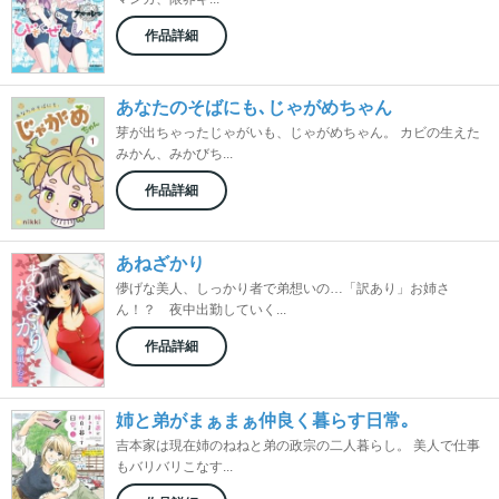
作品詳細
あなたのそばにも､じゃがめちゃん
芽が出ちゃったじゃがいも、じゃがめちゃん。 カビの生えた
みかん、みかびち...
作品詳細
あねざかり
儚げな美人、しっかり者で弟想いの…「訳あり」お姉さ
ん！？ 夜中出勤していく...
作品詳細
姉と弟がまぁまぁ仲良く暮らす日常｡
吉本家は現在姉のねねと弟の政宗の二人暮らし。 美人で仕事
もバリバリこなす...