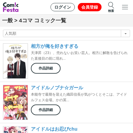
ログイン
会員登録
検索
一般 > 4コマ コミック一覧
相方が俺を好きすぎる
天津昇（23）、売れないお笑い芸人。相方に解散を告げられ
た直後目の前に現れ...
作品詳細
アイドルノブナ☆ガール
本能寺で最期を迎えた織田信長が気がつくとそこは、アイド
ルフェス会場。かの英...
作品詳細
アイドルはお忍びchu