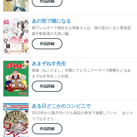
作品詳細
あの世で猫になる
猫アレルギーで猫好きな朝倉さんは、猫の霊がいると悪徳霊
媒不動産屋の大島に騙...
作品詳細
あまぞねす先生
猫魂（ねこだまし）学園にてビキニアーマーで教鞭をとるあ
まぞねす先生こと白鳥...
作品詳細
ある日どこかのコンビニで
2012年から隔月刊パズル雑誌の巻末で連載していた、 ありそ
うでなさそう...
作品詳細