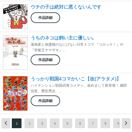
ウチの子は絶対に悪くないんです
作品詳細
うちのネコは飼い主に優しい｡
漫画家と保護猫のなにげない日常４コマ 『コロッケ！』や
『学級王ヤマザキ』...
作品詳細
うっかり戦国4コマかいこ【改(アラタメ)】
ハイテンション戦国武将コメディ、改めまして新登場！ 織田
信長、豊臣秀吉、...
作品詳細
1
2
3
4
5
6
7
8
9
1