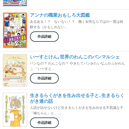
アンナの職業おもしろ大図鑑
あるある！？ ないない！？ 働く女性ならではの一度は経
験する（かもしれない...
作品詳細
いーすとけん｡世界のわんこのパンマルシェ
パンなの？ わんこなの？ やきたてパンみたいなふかふかわん
こ 「いーすと...
作品詳細
生きるらくがきを生み出せる子と､生きるらく
がき達の話
人語が話せないけど生きるらくがきを生み出せる不思議な子
「喃ちゃん」と、 ...
作品詳細