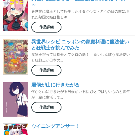
～
異世界に魔王として転生したオタク少女・乃々の目の前に現
れた敵国の姫は推しキ...
作品詳細
異世界レシピ ニッポンの家庭料理に魔法使い
と狂戦士が挑んでみた
魔物を狩って目指せオフクロの味！！ 食いしんぼう魔法使い
と狂戦士が日本の...
作品詳細
居候が山に行きたがる
何かと山に行きたがる居候がいる話 ひとではないものと青年
が一緒に生活して...
作品詳細
ウイニングアンサー！