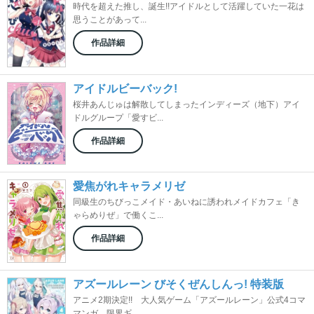
時代を超えた推し、誕生!!アイドルとして活躍していた一花は
思うことがあって...
作品詳細
アイドルビーバック!
桜井あんじゅは解散してしまったインディーズ（地下）アイ
ドルグループ「愛すビ...
作品詳細
愛焦がれキャラメリゼ
同級生のちびっこメイド・あいねに誘われメイドカフェ「き
ゃらめりぜ」で働くこ...
作品詳細
アズールレーン びそくぜんしんっ! 特装版
アニメ2期決定!! 大人気ゲーム「アズールレーン」公式4コマ
マンガ、限界ギ...