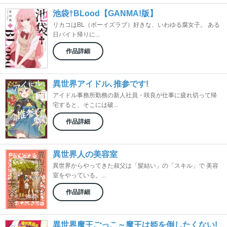
池袋†BLood【GANMA!版】
リカコはBL（ボーイズラブ）好きな、いわゆる腐女子。 ある
日バイト帰りに...
作品詳細
異世界アイドル､推参です!
アイドル事務所勤務の新人社員・咲良が仕事に疲れ切って帰
宅すると、そこには破...
作品詳細
異世界人の美容室
異世界からやってきた叔父は「髪結い」の「スキル」で 美容
室をやっている。...
作品詳細
異世界魔王ごっこ～魔王は姫を倒したくない!