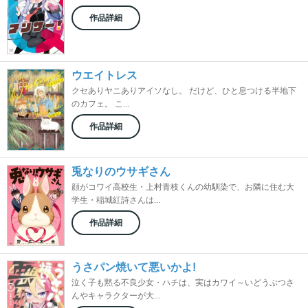
作品詳細
ウエイトレス
クセありヤニありアイソなし。 だけど、ひと息つける半地下
のカフェ。 こ...
作品詳細
兎なりのウサギさん
顔がコワイ高校生・上村青枝くんの幼馴染で、お隣に住む大
学生・稲城紅詩さんは...
作品詳細
うさパン焼いて悪いかよ!
泣く子も黙る不良少女・ハチは、実はカワイ～いどうぶつさ
んやキャラクターが大...