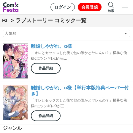
ログイン
会員登録
検索
BL > ラブストーリー コミック一覧
離婚しやがれ、α様
「オレとセックスした後で他の誰かとヤレんの？」横暴な俺
様αにツンギレΩが三...
作品詳細
離婚しやがれ、α様【単行本版特典ペーパー付
き】
「オレとセックスした後で他の誰かとヤレんの？」横暴な俺
様αにツンギレΩが三...
作品詳細
ジャンル