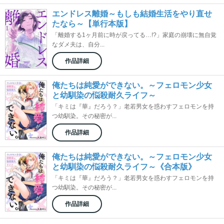
エンドレス離婚～もしも結婚生活をやり直せ
たなら～【単行本版】
「離婚する1ヶ月前に時が戻ってる…!?」家庭の崩壊に無自覚
なダメ夫は、自分...
作品詳細
俺たちは純愛ができない。～フェロモン少女
と幼馴染の悩殺耐久ライフ～
「キミは『華』だろう？」老若男女を惑わすフェロモンを持
つ幼馴染。その秘密が...
作品詳細
俺たちは純愛ができない。～フェロモン少女
と幼馴染の悩殺耐久ライフ～《合本版》
「キミは『華』だろう？」老若男女を惑わすフェロモンを持
つ幼馴染。その秘密が...
作品詳細