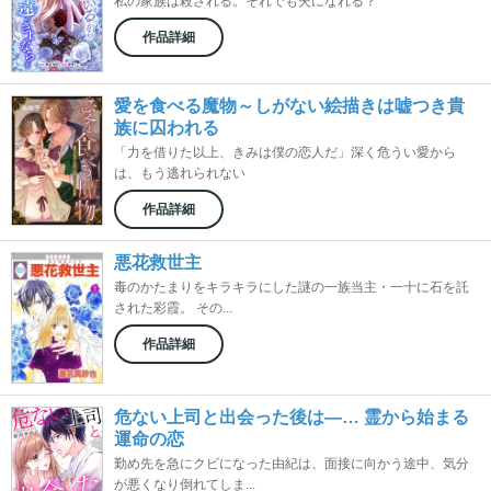
私の家族は殺される。それでも夫になれる？
作品詳細
愛を食べる魔物～しがない絵描きは嘘つき貴
族に囚われる
「力を借りた以上、きみは僕の恋人だ」深く危うい愛から
は、もう逃れられない
作品詳細
悪花救世主
毒のかたまりをキラキラにした謎の一族当主・一十に石を託
された彩霞。 その...
作品詳細
危ない上司と出会った後は―… 霊から始まる
運命の恋
勤め先を急にクビになった由紀は、面接に向かう途中、気分
が悪くなり倒れてしま...