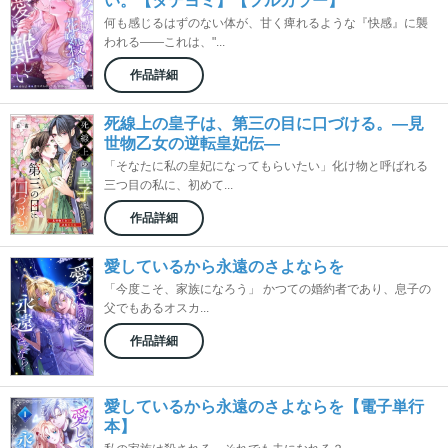
い。【タテヨミ】【フルカラー】
何も感じるはずのない体が、甘く痺れるような『快感』に襲
われる――これは、"...
作品詳細
死線上の皇子は、第三の目に口づける。―見
世物乙女の逆転皇妃伝―
「そなたに私の皇妃になってもらいたい」化け物と呼ばれる
三つ目の私に、初めて...
作品詳細
愛しているから永遠のさよならを
「今度こそ、家族になろう」 かつての婚約者であり、息子の
父でもあるオスカ...
作品詳細
愛しているから永遠のさよならを【電子単行
本】