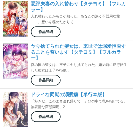
悪評夫妻の入れ替わり【タテヨミ】【フルカ
ラー】
入れ替わったからこそ知った、あなたの深く不器用な愛
――。想いを秘めたかりそ...
作品詳細
ヤり捨てられた聖女は、来世では溺愛拒否す
ることを誓います【タテヨミ】【フルカラ
ー】
愛の国の聖女は、王子にヤり捨てられた。婚約前に逆行転生
した彼女は王子を拒絶...
作品詳細
ドライな同期の溺愛癖【単行本版】
「好きだ…このまま連れ帰りてー」頭の中で私を抱いてる、
無表情な変態同期。2...
作品詳細