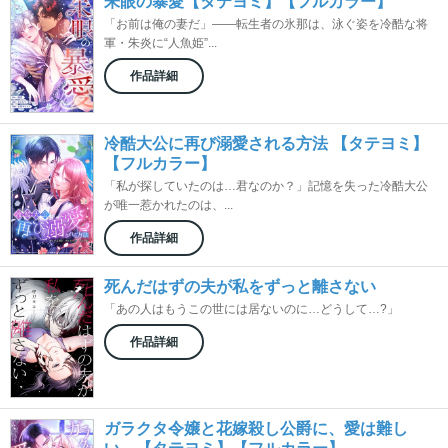
朱眼の暴愛【タテヨミ】【フルカラー】
「お前は俺の妻だ」――転生者の氷那は、泳ぐ姿を冷酷な将
軍・朱炎に“人魚姫”...
作品詳細
冷酷大公に再び溺愛される方法 【タテヨミ】
【フルカラー】
「私が探していたのは…君なのか？」記憶を失った冷酷大公
が唯一惹かれたのは、...
作品詳細
死んだはずの夫が私をずっと離さない
「あの人はもうこの世には居ないのに…どうして…?」
作品詳細
ガラクタ令嬢と花嫁殺し公爵に、愛は難し