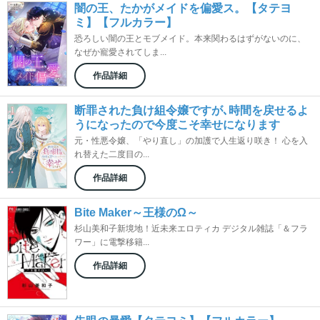
闇の王、たかがメイドを偏愛ス。【タテヨ
ミ】【フルカラー】
恐ろしい闇の王とモブメイド。本来関わるはずがないのに、
なぜか寵愛されてしま...
作品詳細
断罪された負け組令嬢ですが､時間を戻せるよ
うになったので今度こそ幸せになります
元・性悪令嬢、「やり直し」の加護で人生返り咲き！ 心を入
れ替えた二度目の...
作品詳細
Bite Maker～王様のΩ～
杉山美和子新境地！近未来エロティカ デジタル雑誌「＆フラ
ワー」に電撃移籍...
作品詳細