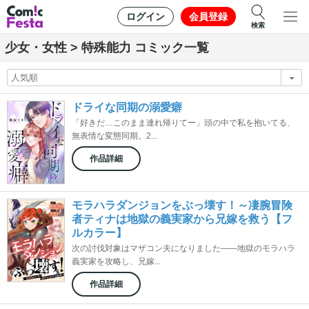
ログイン
会員登録
検索
少女・女性 > 特殊能力 コミック一覧
ドライな同期の溺愛癖
「好きだ…このまま連れ帰りてー」頭の中で私を抱いてる、
無表情な変態同期。2...
作品詳細
モラハラダンジョンをぶっ壊す！～凄腕冒険
者ティナは地獄の義実家から兄嫁を救う【フ
ルカラー】
次の討伐対象はマザコン夫になりました――地獄のモラハラ
義実家を攻略し、兄嫁...
作品詳細