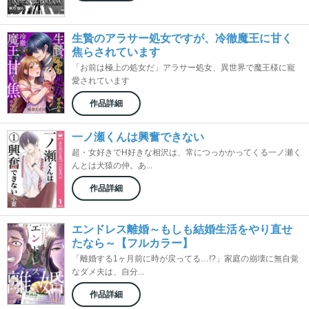
生贄のアラサー処女ですが、冷徹魔王に甘く
焦らされています
「お前は極上の処女だ」アラサー処女、異世界で魔王様に寵
愛されています
作品詳細
一ノ瀬くんは興奮できない
超・女好きでH好きな相沢は、常につっかかってくる一ノ瀬く
んとは犬猿の仲。あ...
作品詳細
エンドレス離婚～もしも結婚生活をやり直せ
たなら～【フルカラー】
「離婚する1ヶ月前に時が戻ってる…!?」家庭の崩壊に無自覚
なダメ夫は、自分...
作品詳細