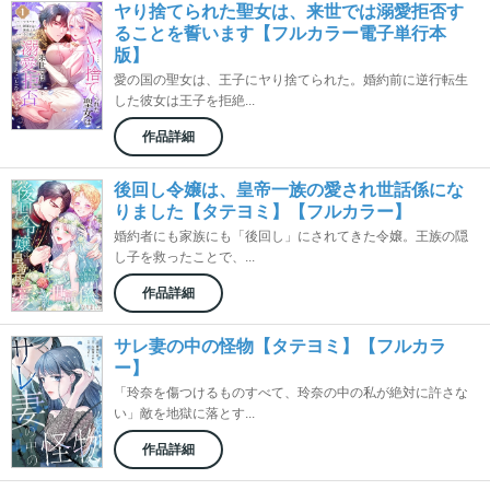
ヤり捨てられた聖女は、来世では溺愛拒否す
ることを誓います【フルカラー電子単行本
版】
愛の国の聖女は、王子にヤり捨てられた。婚約前に逆行転生
した彼女は王子を拒絶...
作品詳細
後回し令嬢は、皇帝一族の愛され世話係にな
りました【タテヨミ】【フルカラー】
婚約者にも家族にも「後回し」にされてきた令嬢。王族の隠
し子を救ったことで、...
作品詳細
サレ妻の中の怪物【タテヨミ】【フルカラ
ー】
「玲奈を傷つけるものすべて、玲奈の中の私が絶対に許さな
い」敵を地獄に落とす...
作品詳細