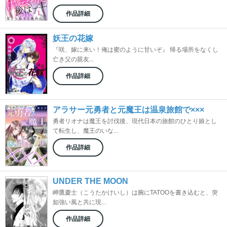
作品詳細
妖王の花嫁
『咲、嫁に来い！俺は蜜のように甘いぞ』 帰る場所をなくし
亡き父の親友...
作品詳細
アラサー元勇者と元魔王は温泉旅館で×××
勇者リオナは魔王を討伐後、現代日本の旅館のひとり娘とし
て転生し、魔王のいな...
作品詳細
UNDER THE MOON
岬鷹慶士（こうたかけいし）は腕にTATOOを書き込むと、突
如強い風と共に現...
作品詳細