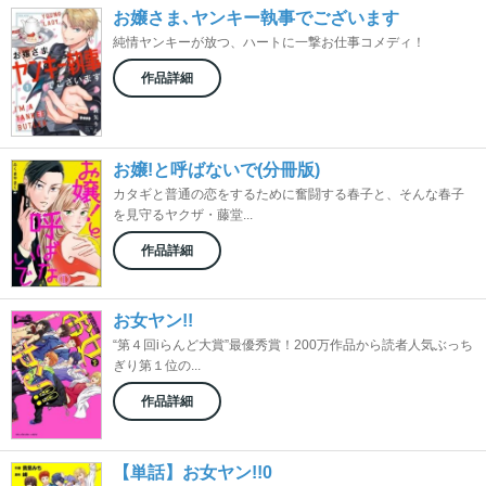
お嬢さま､ヤンキー執事でございます
純情ヤンキーが放つ、ハートに一撃お仕事コメディ！
作品詳細
お嬢!と呼ばないで(分冊版)
カタギと普通の恋をするために奮闘する春子と、そんな春子
を見守るヤクザ・藤堂...
作品詳細
お女ヤン!!
“第４回iらんど大賞”最優秀賞！200万作品から読者人気ぶっち
ぎり第１位の...
作品詳細
【単話】お女ヤン!!0