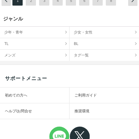
1
2
3
4
5
6
7
8
ジャンル
少年・青年
少女・女性
TL
BL
メンズ
タグ一覧
サポートメニュー
初めての方へ
ご利用ガイド
ヘルプ/お問合せ
推奨環境