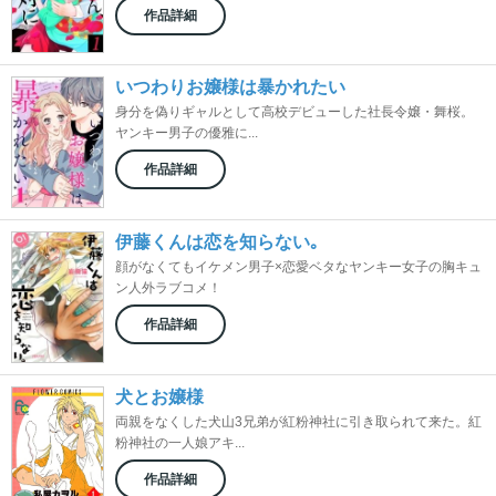
作品詳細
いつわりお嬢様は暴かれたい
身分を偽りギャルとして高校デビューした社長令嬢・舞桜。
ヤンキー男子の優雅に...
作品詳細
伊藤くんは恋を知らない｡
顔がなくてもイケメン男子×恋愛ベタなヤンキー女子の胸キュ
ン人外ラブコメ！
作品詳細
犬とお嬢様
両親をなくした犬山3兄弟が紅粉神社に引き取られて来た。紅
粉神社の一人娘アキ...
作品詳細