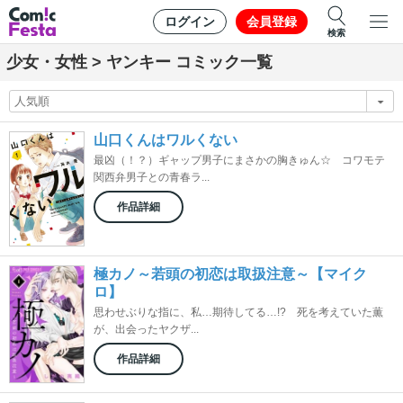
ログイン
会員登録
検索
少女・女性 > ヤンキー コミック一覧
山口くんはワルくない
最凶（！？）ギャップ男子にまさかの胸きゅん☆ コワモテ
関西弁男子との青春ラ...
作品詳細
極カノ～若頭の初恋は取扱注意～【マイク
ロ】
思わせぶりな指に、私…期待してる…!? 死を考えていた薫
が、出会ったヤクザ...
作品詳細