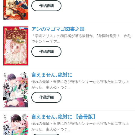
作品詳細
アンのマゴマゴ図書之国
「学園アリス」の樋口橘が贈る最新作、2巻同時発売！ 赤毛
でヤンキー!? ア...
作品詳細
言えません､絶対に
憧れの先輩・玉伊に忍び寄るヤンキーから守るために立ち上
がった、主人公・つぐ...
作品詳細
言えません､絶対に 【合冊版】
憧れの先輩・玉伊に忍び寄るヤンキーから守るために立ち上
がった、主人公・つぐ...