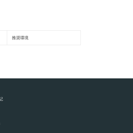
推奨環境
記
ン
録