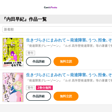
『内田早紀』作品一覧
生きづらさにまみれて～発達障害､うつ､拒食､
『発達障害グレーゾーン』『ルポ 高学歴発達障害』等の著書で知
青年
作品詳細
無料立読
生きづらさにまみれて～発達障害､うつ､拒食､そ
『発達障害グレーゾーン』『ルポ 高学歴発達障害』等の著書で知
青年
2巻分無料
作品詳細
無料立読