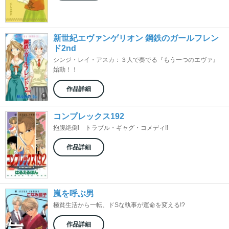
新世紀エヴァンゲリオン 鋼鉄のガールフレン
ド2nd
シンジ・レイ・アスカ：３人で奏でる『もう一つのエヴァ』
始動！！
作品詳細
コンプレックス192
抱腹絶倒! トラブル・ギャグ・コメディ!!
作品詳細
嵐を呼ぶ男
極貧生活から一転、ドSな執事が運命を変える!?
作品詳細