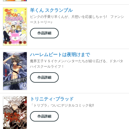
羊くん スクランブル
ピンクの手乗り羊くんが、片想いを応援しちゃう! ファンシ
ーストーリー♪
作品詳細
ハーレムビートは夜明けまで
魔界王子ＶＳイケメンハンターたちが繰り広げる、ドタバタ
ハイスクールライフ！
作品詳細
トリニティ･ブラッド
「トリブラ」ついにデジタルコミック化!!
作品詳細