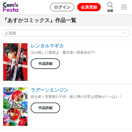
ログイン
会員登録
検索
『あすかコミックス』作品一覧
レンタルマギカ
父が残した遺産は…魔法使い派遣会社??
作品詳細
ラグーンエンジン
凶を祓う等軍家の子供・焔と陣の日常は冒険がいっぱい！
作品詳細