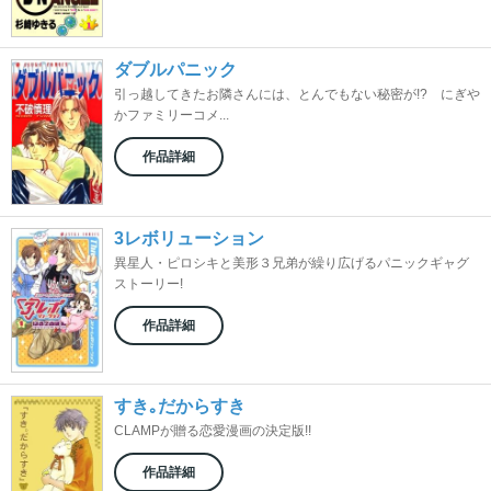
ダブルパニック
引っ越してきたお隣さんには、とんでもない秘密が!? にぎや
かファミリーコメ...
作品詳細
3レボリューション
異星人・ピロシキと美形３兄弟が繰り広げるパニックギャグ
ストーリー!
作品詳細
すき｡だからすき
CLAMPが贈る恋愛漫画の決定版!!
作品詳細