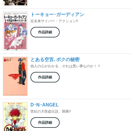
トーキョー･ガーディアン
近未来サイバー・アクション!!
作品詳細
とある空言､ボクの秘密
他人の心がわかる…それは悪い事なのか！？
作品詳細
D･N･ANGEL
世紀の大怪盗伝説、開幕!!
作品詳細