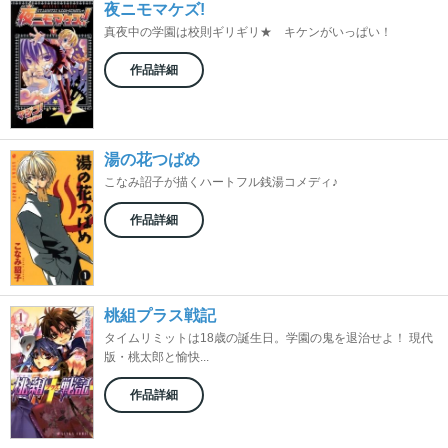
夜ニモマケズ!
真夜中の学園は校則ギリギリ★ キケンがいっぱい！
作品詳細
湯の花つばめ
こなみ詔子が描くハートフル銭湯コメディ♪
作品詳細
桃組プラス戦記
タイムリミットは18歳の誕生日。学園の鬼を退治せよ！ 現代
版・桃太郎と愉快...
作品詳細