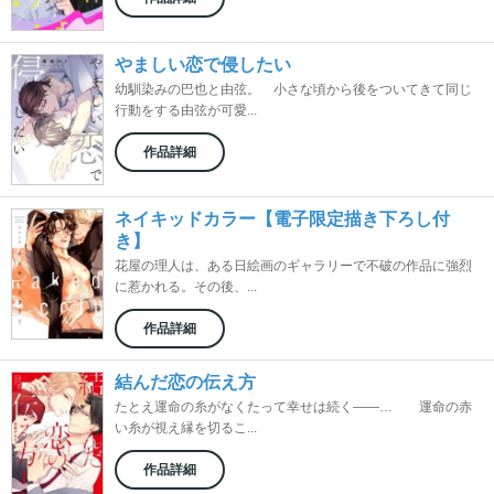
やましい恋で侵したい
幼馴染みの巴也と由弦。 小さな頃から後をついてきて同じ
行動をする由弦が可愛...
作品詳細
ネイキッドカラー【電子限定描き下ろし付
き】
花屋の理人は、ある日絵画のギャラリーで不破の作品に強烈
に惹かれる。その後、...
作品詳細
結んだ恋の伝え方
たとえ運命の糸がなくたって幸せは続く――… 運命の赤
い糸が視え縁を切るこ...
作品詳細