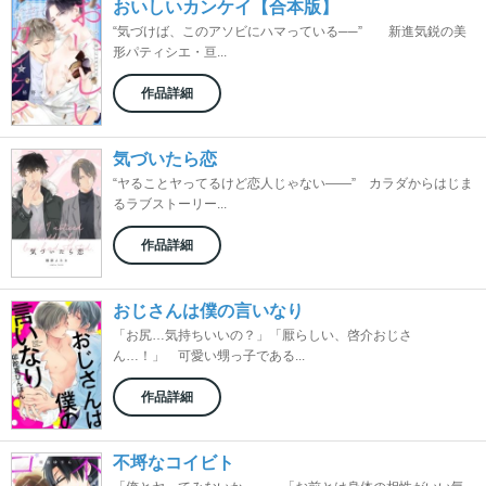
おいしいカンケイ【合本版】
“気づけば、このアソビにハマっている──” 新進気鋭の美
形パティシエ・亘...
作品詳細
気づいたら恋
“ヤることヤってるけど恋人じゃない――” カラダからはじま
るラブストーリー...
作品詳細
おじさんは僕の言いなり
「お尻…気持ちいいの？」「厭らしい、啓介おじさ
ん…！」 可愛い甥っ子である...
作品詳細
不埒なコイビト