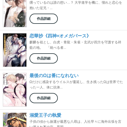
燻っているのは誰の想い…？ 大学進学を機に、憧れと恋心を
抱いた従兄・...
作品詳細
恋華抄《四神×オメガバース》
麒麟を祖とし、白虎・青龍・朱雀・玄武が四方を守護する祥
藍の地。 「統べる者...
作品詳細
最後のΩは番になれない
Ωだけに感染するウイルスが蔓延し、生き残ったΩは世界でた
った一人、体に抗体...
作品詳細
溺愛王子の執愛
子供の頃から旅運が最悪な八尋は、入社早々に海外出張を言