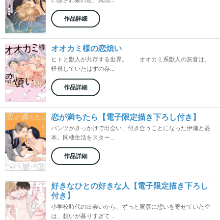
い渡され案の定、異国...
作品詳細
オオカミ様の恋煩い
ヒトと獣人が共存する世界。 オオカミ系獣人の灰音は、
軽視していたはずの存...
作品詳細
恋が満ちたら【電子限定描き下ろし付き】
パンツがきっかけで出会い、付き合うことになった伊瀬と菱
本。同棲生活をスター...
作品詳細
好きなひとの好きな人【電子限定描き下ろし
付き】
小学校時代の出会いから、ずっと蜜彦に想いを寄せていた空
は、想いが募りすぎて...