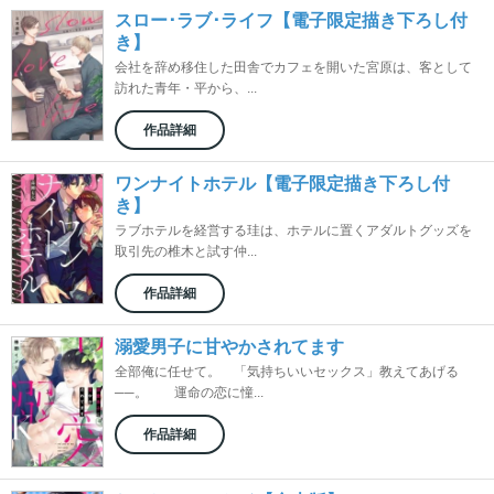
スロー･ラブ･ライフ【電子限定描き下ろし付
き】
会社を辞め移住した田舎でカフェを開いた宮原は、客として
訪れた青年・平から、...
作品詳細
ワンナイトホテル【電子限定描き下ろし付
き】
ラブホテルを経営する珪は、ホテルに置くアダルトグッズを
取引先の椎木と試す仲...
作品詳細
溺愛男子に甘やかされてます
全部俺に任せて。 「気持ちいいセックス」教えてあげる
──。 運命の恋に憧...
作品詳細