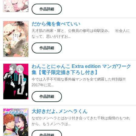
作品詳細
だから俺を食べていい
天才肌の画家・耀と、公務員の修司は幼馴染み。 社会人に
なって、思いがけずお...
作品詳細
わんことにゃんこ Extra edition マンガワーク
集【電子限定描き下ろし付き】
今では入手不可能な番外編マンガを全て網羅した特別版!!!
2017年に完...
作品詳細
大好きだよ､メンヘラくん
なぜかメンヘラとばかり付き合ってきた千秋は痴情のもつれ
から、もうメンヘラは...
作品詳細