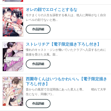
オレの顔でエロイことするな
モテまくりの人生を謳歌する春人は、他人に興味がなく自分
レベルの顔でないと抱...
作品詳細
ストレリチア【電子限定描き下ろし付き】
憧れのキャスト・ジンが働いていたクラブへ入店するために
面接を受けた太鳳。面...
作品詳細
西園寺くんはいつもかわいい｡【電子限定描き
下ろし付き】
昔からの風習で主従関係にあった君人と尊。 晴れて大学
生になり、同棲(？)...
作品詳細