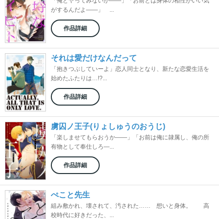
「俺とヤってみないか――」「お前とは身体の相性がいい気
がするんだよ――」 ...
作品詳細
それは愛だけなんだって
「抱きつぶしていーよ」恋人同士となり、新たな恋愛生活を
始めたふたりは…!?...
作品詳細
虜囚ノ王子(りょしゅうのおうじ)
「楽しませてもらおうか――」「お前は俺に隷属し、俺の所
有物として奉仕しろ―...
作品詳細
ぺこと先生
組み敷かれ、壊されて、汚された…… 想いと身体。 高
校時代に好きだった、...