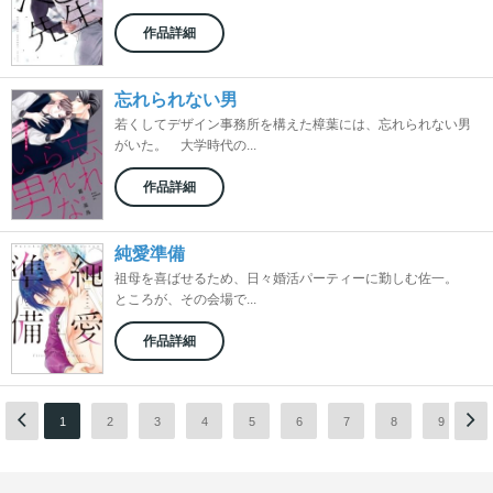
作品詳細
忘れられない男
若くしてデザイン事務所を構えた樟葉には、忘れられない男
がいた。 大学時代の...
作品詳細
純愛準備
祖母を喜ばせるため、日々婚活パーティーに勤しむ佐一。
ところが、その会場で...
作品詳細
1
2
3
4
5
6
7
8
9
1