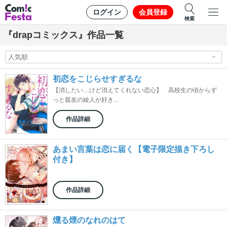
ログイン
会員登録
検索
『drapコミックス』作品一覧
初恋をこじらせすぎるな
【消したい…けど消えてくれない恋心】 高校生の頃からず
っと親友の綾人が好き...
作品詳細
あまい言葉は恋に届く【電子限定描き下ろし
付き】
作品詳細
燻る煙のなれのはて