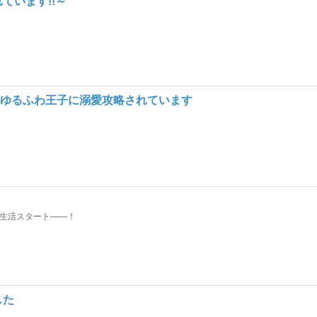
ています!!～
色ゆるふわ王子に溺愛攻略されています
居生活スタート――！
した