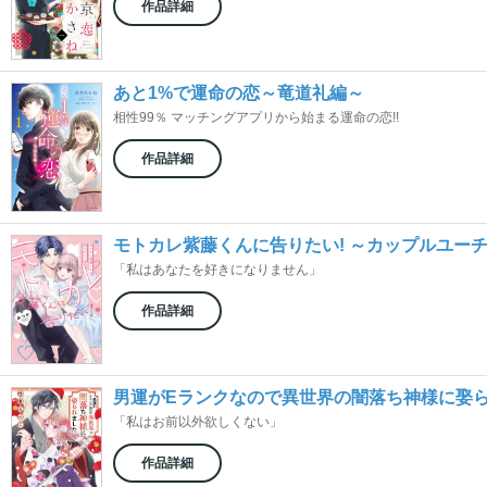
作品詳細
あと1%で運命の恋～竜道礼編～
相性99％ マッチングアプリから始まる運命の恋!!
作品詳細
モトカレ紫藤くんに告りたい! ～カップルユー
「私はあなたを好きになりません」
作品詳細
男運がEランクなので異世界の闇落ち神様に娶
「私はお前以外欲しくない」
作品詳細