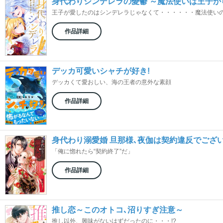
身代わりシンデレラの憂鬱 ～魔法使いは王子か
王子が愛したのはシンデレラじゃなくて・・・・・・魔法使いの
作品詳細
デッカ可愛いシャチが好き!
デッカくて愛おしい、海の王者の意外な素顔
作品詳細
身代わり溺愛婚 旦那様､夜伽は契約違反でござ
「俺に惚れたら“契約終了”だ」
作品詳細
推し恋～このオトコ､沼りすぎ注意～
推し以外、興味がないはずだったのに・・・!?