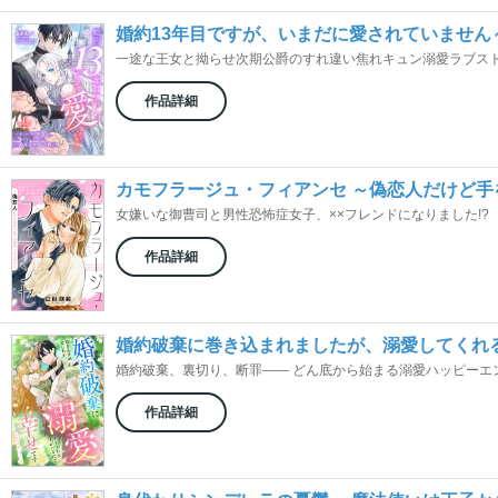
婚約13年目ですが、いまだに愛されていませ
一途な王女と拗らせ次期公爵のすれ違い焦れキュン溺愛ラブス
作品詳細
カモフラージュ・フィアンセ ～偽恋人だけど手
女嫌いな御曹司と男性恐怖症女子、××フレンドになりました!?
作品詳細
婚約破棄に巻き込まれましたが、溺愛してくれ
婚約破棄、裏切り、断罪―― どん底から始まる溺愛ハッピーエ
作品詳細