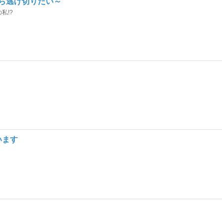
ら逃げ切りたい～
私!?
います