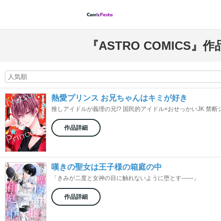
『ASTRO COMICS』
熱愛プリンス お兄ちゃんはキミが好き
推しアイドルが義理の兄!? 国民的アイドル×おせっかいJK 禁断シ
作品詳細
嘆きの聖女は王子様の箱庭の中
「きみが二度と女神の目に触れないように堕とす――」
作品詳細