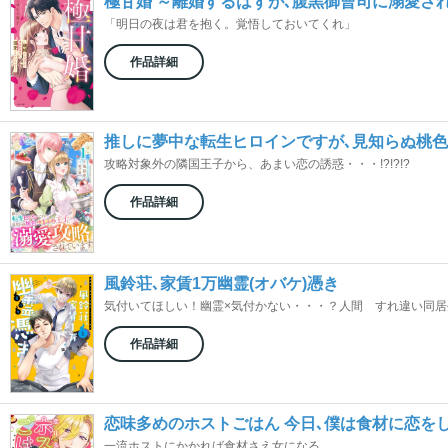
極甘婚 ～離婚するはずが､腹黒御曹司に溺愛され
「明日の夜は君を抱く。覚悟しておいてくれ」
作品詳細
推しに夢中な転生ヒロインですが､見知らぬ桃
攻略対象外の隣国王子から、あまい恋の誘惑・・・!?!?!?
作品詳細
風鈴荘､家賃1万幽霊(オバケ)憑き
気付いてほしい！幽霊×気付かない・・・？人間 すれ違い同
作品詳細
恋味多めのホストごはん 今日､僕は食材に恋を
一流ホストにかかれば食材さえ女になる