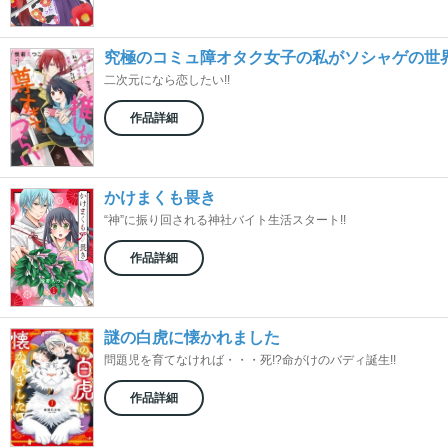
究極のコミュ障オタク女子の私がソシャゲの世
二次元になら恋したい!!
作品詳細
かけまくも畏き
“神”に振り回される神社バイト生活スタート!!
作品詳細
謎の白虎に懐かれました
問題児を育てなければ・・・死!?命がけのバディ誕生!!
作品詳細