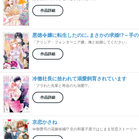
作品詳細
悪徳令嬢に転生したのに､まさかの求婚!?～手
「アリシア・フォンターニア嬢。俺と結婚してください」
作品詳細
冷徹社長に拾われて溺愛飼育されています
「フラれた先輩と再会のち溺愛!?」
作品詳細
京恋かさね
Ｗ御曹司の花嫁候補!? 京の和菓子屋ではじまる甘恋ストーリー