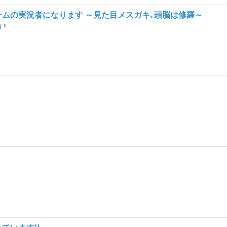
ームの実況者になります ～見た目メスガキ､頭脳は修羅～
!!