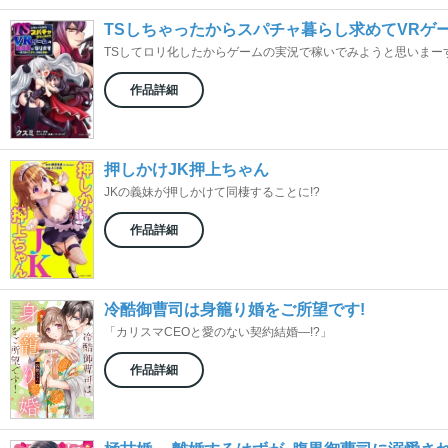
TSしちゃったからスパチャ暮らし求めてVRゲ
TSしてロリ化したからゲームの実況で稼いでみようと思いまーす
作品詳細
押しかけJK押上ちゃん
JKの義妹が押しかけて同棲することに!?
作品詳細
冷酷御曹司は身籠り婚をご所望です!
「カリスマCEOと愛のない契約結婚―!?」
作品詳細