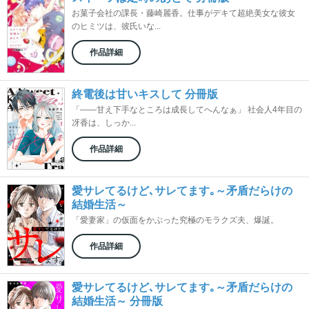
お菓子会社の課長・藤崎麗香。仕事がデキて超絶美女な彼女
のヒミツは、彼氏いな...
作品詳細
終電後は甘いキスして 分冊版
「――甘え下手なところは成長してへんなぁ」 社会人4年目の
冴香は、しっか...
作品詳細
愛サレてるけど､サレてます｡～矛盾だらけの
結婚生活～
「愛妻家」の仮面をかぶった究極のモラクズ夫、爆誕。
作品詳細
愛サレてるけど､サレてます｡～矛盾だらけの
結婚生活～ 分冊版