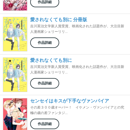
作品詳細
愛されなくても別に 分冊版
吉川英治文学新人賞受賞、映画化された話題作が、大注目新
人漫画家シェリーリリ...
作品詳細
愛されなくても別に
吉川英治文学新人賞受賞、映画化された話題作が、大注目新
人漫画家シェリーリリ...
作品詳細
センセイはキスが下手なヴァンパイア
その差３００歳オーバー！ イケメン・ヴァンパイアとの究
極の歳の差ファンタジ...
作品詳細