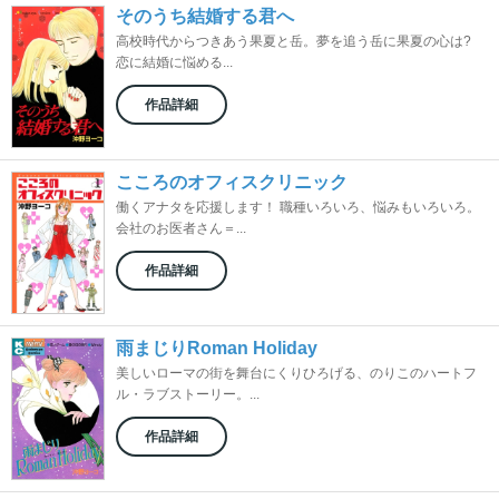
そのうち結婚する君へ
高校時代からつきあう果夏と岳。夢を追う岳に果夏の心は?
恋に結婚に悩める...
作品詳細
こころのオフィスクリニック
働くアナタを応援します！ 職種いろいろ、悩みもいろいろ。
会社のお医者さん＝...
作品詳細
雨まじりRoman Holiday
美しいローマの街を舞台にくりひろげる、のりこのハートフ
ル・ラブストーリー。...
作品詳細