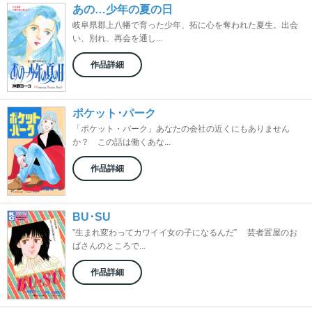
あの…少年の夏の日
岐阜県郡上八幡で育った少年、拓に心を奪われた夏生。出会
い、別れ、再会を通し...
作品詳細
ポケット･パーク
「ポケット・パーク」あなたの会社の近くにもありません
か？ この話は働くあな...
作品詳細
BU･SU
”生まれ変わってカワイイ女の子になるんだ” 芸者置屋のお
ばさんのところで...
作品詳細