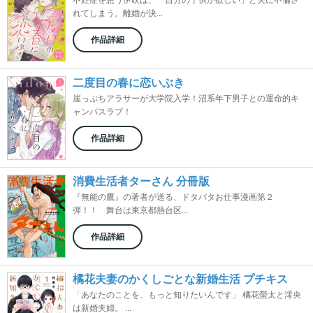
不妊症を患う伊吹は、「自分の子供が欲しい」と夫に不倫さ
れてしまう。離婚が決...
作品詳細
二度目の春に恋いぶき
崖っぷちアラサーが大学院入学！沼系年下男子との運命的キ
ャンパスラブ！
作品詳細
消費生活者ターさん 分冊版
『無能の鷹』の著者が送る、ドタバタお仕事漫画第２
弾！！ 舞台は東京都熱台区...
作品詳細
橘花夫妻のかくしごとな新婚生活 プチキス
「あなたのことを、もっと知りたいんです」 橘花螢太と澪央
は新婚夫婦。 ...