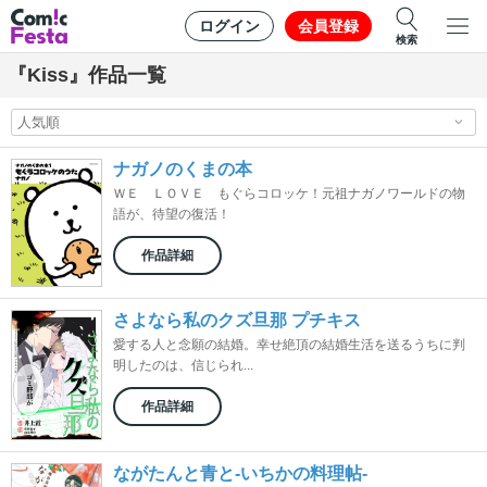
ログイン
会員登録
検索
『Kiss』作品一覧
ナガノのくまの本
ＷＥ ＬＯＶＥ もぐらコロッケ！元祖ナガノワールドの物
語が、待望の復活！
作品詳細
さよなら私のクズ旦那 プチキス
愛する人と念願の結婚。幸せ絶頂の結婚生活を送るうちに判
明したのは、信じられ...
作品詳細
ながたんと青と-いちかの料理帖-