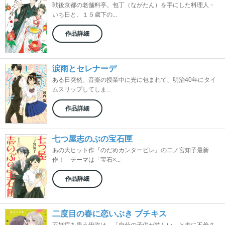
戦後京都の老舗料亭。包丁（ながたん）を手にした料理人・
いち日と、１５歳下の...
作品詳細
涙雨とセレナーデ
ある日突然、音楽の授業中に光に包まれて、明治40年にタイ
ムスリップしてしま...
作品詳細
七つ屋志のぶの宝石匣
あの大ヒット作『のだめカンタービレ』の二ノ宮知子最新
作！ テーマは「宝石×...
作品詳細
二度目の春に恋いぶき プチキス