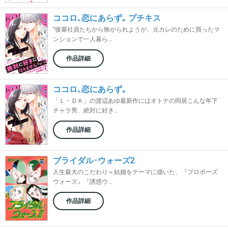
ココロ､恋にあらず｡ プチキス
"後輩社員たちから怖がられようが、元カレのために買ったマ
ンションで一人暮ら...
作品詳細
ココロ､恋にあらず｡
「Ｌ・ＤＫ」の渡辺あゆ最新作にはオトナの同居こんな年下
チャラ男、絶対に好き...
作品詳細
ブライダル･ウォーズ2
人生最大のこだわり＝結婚をテーマに描いた、『プロポーズ
ウォーズ』『誘惑ウ...
作品詳細