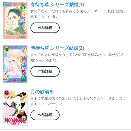
春待ち草 シリーズ結婚(1)
女の子なら、だれでも夢みる永遠のテーマーーそれは”結婚”。
板本こうこが描く...
作品詳細
時待ち草 シリーズ結婚(2)
すべての人に祝福をうけて2人の”時”を刻みたい。幸せな”結
婚”を考えるあな...
作品詳細
月の砂漠を
年下で学生の彼とのあいだに子どもができた？ さあ、どう
する！？ バージン...
作品詳細