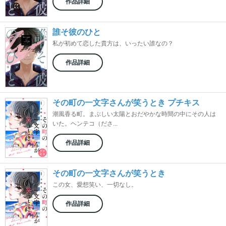
作品詳細
誰そ彼のひと
私が初めて恋した貴方は、いったい誰なの？
作品詳細
その町の一文字さんが笑うとき プチキス
潮風香る町。まぶしい太陽とおだやかな時間の中にその人は
いた。ヘンテコ（ださ...
作品詳細
その町の一文字さんが笑うとき
この女、愛想笑い、一切なし。
作品詳細