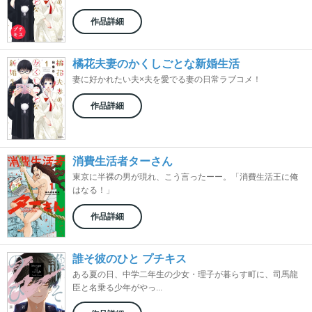
作品詳細
橘花夫妻のかくしごとな新婚生活
妻に好かれたい夫×夫を愛でる妻の日常ラブコメ！
作品詳細
消費生活者ターさん
東京に半裸の男が現れ、こう言ったーー。「消費生活王に俺
はなる！」
作品詳細
誰そ彼のひと プチキス
ある夏の日、中学二年生の少女・理子が暮らす町に、司馬龍
臣と名乗る少年がやっ...