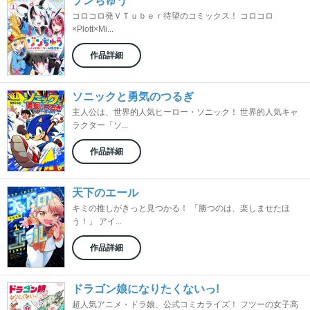
ゾンちゅう
コロコロ発ＶＴｕｂｅｒ待望のコミックス！ コロコロ
×Plott×Mi...
作品詳細
ソニックと勇気のつるぎ
主人公は、世界的人気ヒーロー・ソニック！ 世界的人気キャ
ラクター「ソ...
作品詳細
天下のエール
キミの推しがきっと見つかる！ 「勝つのは、楽しませたほ
う！」 アイ...
作品詳細
ドラゴン娘になりたくないっ!
超人気アニメ・ドラ娘、公式コミカライズ！ フツーの女子高