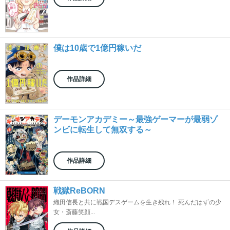
僕は10歳で1億円稼いだ
作品詳細
デーモンアカデミー～最強ゲーマーが最弱ゾ
ンビに転生して無双する～
作品詳細
戦獄ReBORN
織田信長と共に戦国デスゲームを生き残れ！ 死んだはずの少
女・斎藤笑顔...