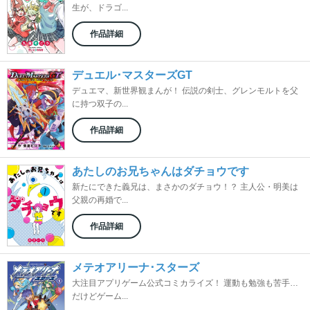
生が、ドラゴ...
作品詳細
デュエル･マスターズGT
デュエマ、新世界観まんが！ 伝説の剣士、グレンモルトを父
に持つ双子の...
作品詳細
あたしのお兄ちゃんはダチョウです
新たにできた義兄は、まさかのダチョウ！？ 主人公・明美は
父親の再婚で...
作品詳細
メテオアリーナ･スターズ
大注目アプリゲーム公式コミカライズ！ 運動も勉強も苦手…
だけどゲーム...