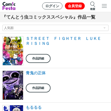
ログイン
会員登録
検索
『てんとう虫コミックススペシャル』作品一覧
ＳＴＲＥＥＴ ＦＩＧＨＴＥＲ ＬＵＫＥ
ＲＩＳＩＮＧ
作品詳細
青鬼の正体
作品詳細
もるるる