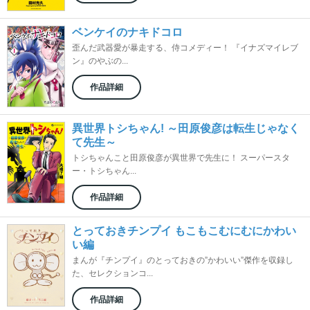
ベンケイのナキドコロ
歪んだ武器愛が暴走する、侍コメディー！ 『イナズマイレブ
ン』のやぶの...
作品詳細
異世界トシちゃん! ～田原俊彦は転生じゃなく
て先生～
トシちゃんこと田原俊彦が異世界で先生に！ スーパースタ
ー・トシちゃん...
作品詳細
とっておきチンプイ もこもこむにむにかわい
い編
まんが『チンプイ』のとっておきの”かわいい”傑作を収録し
た、セレクションコ...
作品詳細