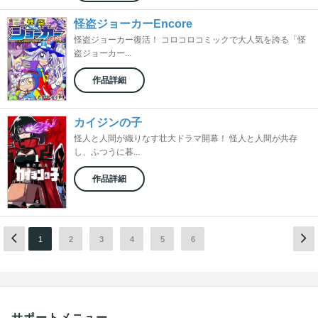
怪盗ジョーカーEncore
怪盗ジョーカー復活！ コロコロコミックで大人気を誇る「怪
盗ジョーカー...
作品詳細
カイジンの子
怪人と人間が織りなす壮大ドラマ開幕！ 怪人と人間が共存
し、ふつうに暮...
作品詳細
1
2
3
4
5
6
サポートメニュー