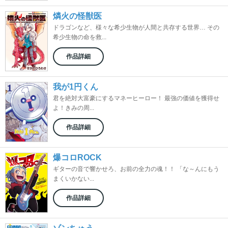
燐火の怪獣医
ドラゴンなど、様々な希少生物が人間と共存する世界… その
希少生物の命を救...
作品詳細
我が1円くん
君を絶対大富豪にするマネーヒーロー！ 最強の価値を獲得せ
よ！きみの周...
作品詳細
爆コロROCK
ギターの音で響かせろ、お前の全力の魂！！ 「な～んにもう
まくいかない...
作品詳細