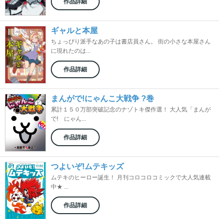
作品詳細
ギャルと本屋
ちょっぴり派手なあの子は書店員さん。 街の小さな本屋さん
に現れたのは...
作品詳細
まんがで!にゃんこ大戦争 ?巻
累計１５０万部突破記念のナゾトキ傑作選！ 大人気「まんが
で! にゃん...
作品詳細
つよいぞ!ムテキッズ
ムテキのヒーロー誕生！ 月刊コロコロコミックで大人気連載
中★ ...
作品詳細