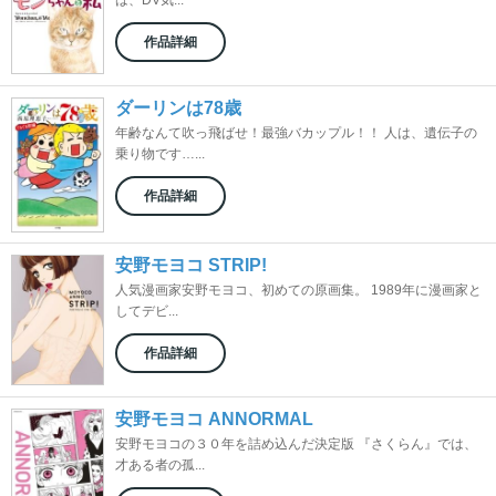
は、DV気...
作品詳細
ダーリンは78歳
年齢なんて吹っ飛ばせ！最強バカップル！！ 人は、遺伝子の
乗り物です…...
作品詳細
安野モヨコ STRIP!
人気漫画家安野モヨコ、初めての原画集。 1989年に漫画家と
してデビ...
作品詳細
安野モヨコ ANNORMAL
安野モヨコの３０年を詰め込んだ決定版 『さくらん』では、
才ある者の孤...