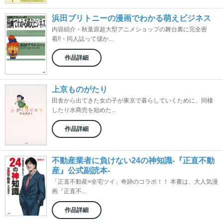
浜田ブリトニーの漫画でわかる萌えビジネス
内容紹介・秋葉原超大型アニメショップの舞台裏に完全密
着!!・同人誌って儲か...
作品詳細
上京ものがたり
田舎から出てきた女の子が東京で暮らしていくために、同棲
したり水商売を始めた...
作品詳細
不動産業者に負けない24の神知識-『正直不動
産』公式副読本-
「正直不動産×全宅ツイ」奇跡のコラボ！！ 本書は、大人気漫
画『正直不...
作品詳細