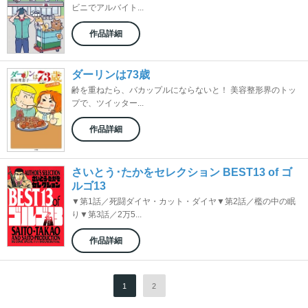
ビニでアルバイト...
作品詳細
ダーリンは73歳
齢を重ねたら、バカップルにならないと！ 美容整形界のトッ
プで、ツイッター...
作品詳細
さいとう･たかをセレクション BEST13 of ゴ
ルゴ13
▼第1話／死闘ダイヤ・カット・ダイヤ▼第2話／檻の中の眠
り▼第3話／2万5...
作品詳細
1
2