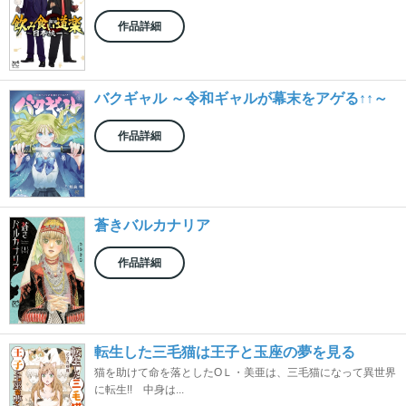
作品詳細
バクギャル ～令和ギャルが幕末をアゲる↑↑～
作品詳細
蒼きバルカナリア
作品詳細
転生した三毛猫は王子と玉座の夢を見る
猫を助けて命を落としたОＬ・美亜は、三毛猫になって異世界
に転生!! 中身は...