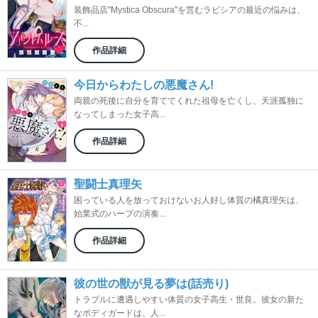
装飾品店"Mystica Obscura"を営むラピシアの最近の悩みは、
不...
作品詳細
今日からわたしの悪魔さん!
両親の死後に自分を育ててくれた祖母を亡くし、天涯孤独に
なってしまった女子高...
作品詳細
聖闘士真理矢
困っている人を放っておけないお人好し体質の橘真理矢は、
始業式のハープの演奏...
作品詳細
彼の世の獣が見る夢は(話売り)
トラブルに遭遇しやすい体質の女子高生・世良。彼女の新た
なボディガードは、人...