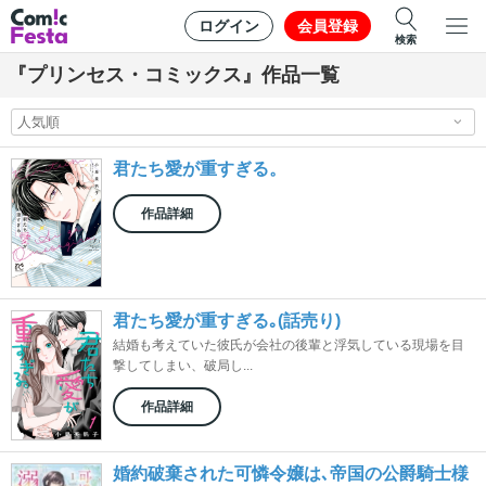
ログイン
会員登録
検索
『プリンセス・コミックス』作品一覧
君たち愛が重すぎる。
作品詳細
君たち愛が重すぎる｡(話売り)
結婚も考えていた彼氏が会社の後輩と浮気している現場を目
撃してしまい、破局し...
作品詳細
婚約破棄された可憐令嬢は､帝国の公爵騎士様