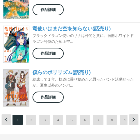
作品詳細
竜使いはまだ空を知らない(話売り)
ブラックドラゴン使いのサナは仲間と共に、宿敵ホワイトド
ラゴン討伐のため上空...
作品詳細
僕らのポリリズム(話売り)
結成して１年。軌道に乗り始めたと思ったバンド活動だった
が、夏生以外のメンバ...
作品詳細
1
2
3
4
5
6
7
8
9
1