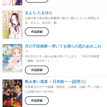
きよら たまゆら
山奥の村で世話係の朱鷺津と静かに暮らしていた気弱な少
女・きよら。ある日、都...
作品詳細
月の子症候群～浮いてる僕らの恋のあれこれ
～
月の引力に引っ張られ体が浮いてしまう、「月の子症候群
（通称『月の子』）」。...
作品詳細
飲み食い道楽 ～日本統一～(話売り)
日本最大のヤクザ組織「侠和会」の派閥「山崎一門」の面々
には隠されたそれぞれ...
作品詳細