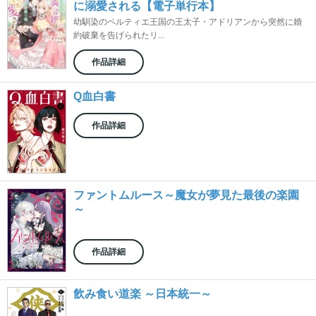
に溺愛される【電子単行本】
幼馴染のペルティエ王国の王太子・アドリアンから突然に婚
約破棄を告げられたリ...
作品詳細
Q血白書
作品詳細
ファントムルース～魔女が夢見た最後の楽園
～
作品詳細
飲み食い道楽 ～日本統一～