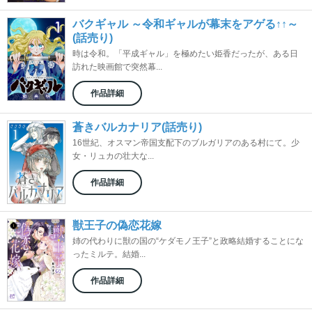
バクギャル ～令和ギャルが幕末をアゲる↑↑～
(話売り)
時は令和。「平成ギャル」を極めたい姫香だったが、ある日
訪れた映画館で突然幕...
作品詳細
蒼きバルカナリア(話売り)
16世紀、オスマン帝国支配下のブルガリアのある村にて。少
女・リュカの壮大な...
作品詳細
獣王子の偽恋花嫁
姉の代わりに獣の国の“ケダモノ王子”と政略結婚することにな
ったミルテ。結婚...
作品詳細