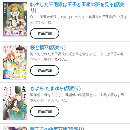
転生した三毛猫は王子と玉座の夢を見る(話売
り)
ОＬ・美亜が転生したのはにゃんと…異世界の三毛猫!? 中身は
人間でも、猫パ...
作品詳細
桜と揚羽(話売り)
海でおぼれた女子高生の桜が目を覚ますと、そこは平安の世
だった。動揺する桜の...
作品詳細
きよら たまゆら(話売り)
数年前に母を亡くし、世話係の朱鷺津と共に山奥で暮らす気
弱な少女・きよら。だ...
作品詳細
獣王子の偽恋花嫁(話売り)