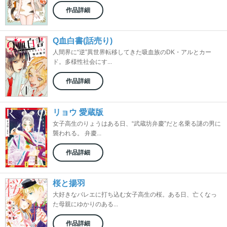
作品詳細
Q血白書(話売り)
人間界に“逆”異世界転移してきた吸血族のDK・アルとカー
ド。多様性社会にす...
作品詳細
リョウ 愛蔵版
女子高生のりょうはある日、“武蔵坊弁慶”だと名乗る謎の男に
襲われる。 弁慶...
作品詳細
桜と揚羽
大好きなバレエに打ち込む女子高生の桜。ある日、亡くなっ
た母親にゆかりのある...
作品詳細