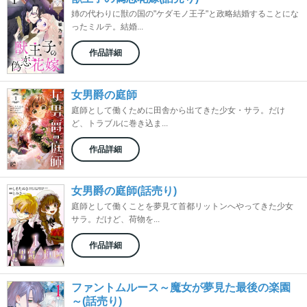
姉の代わりに獣の国の"ケダモノ王子"と政略結婚することにな
ったミルテ。結婚...
作品詳細
女男爵の庭師
庭師として働くために田舎から出てきた少女・サラ。だけ
ど、トラブルに巻き込ま...
作品詳細
女男爵の庭師(話売り)
庭師として働くことを夢見て首都リットンへやってきた少女
サラ。だけど、荷物を...
作品詳細
ファントムルース～魔女が夢見た最後の楽園
～(話売り)