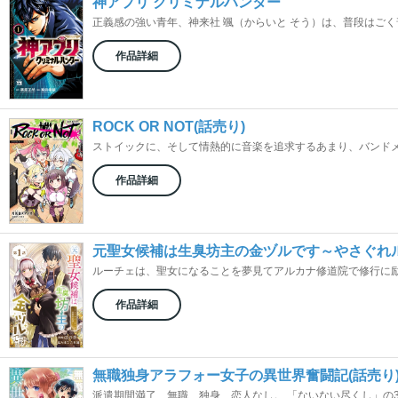
神アプリ クリミナルハンター
正義感の強い青年、神来社 颯（からいと そう）は、普段はごく普
作品詳細
ROCK OR NOT(話売り)
ストイックに、そして情熱的に音楽を追求するあまり、バンドメン
作品詳細
元聖女候補は生臭坊主の金ヅルです～やさぐれル
ルーチェは、聖女になることを夢見てアルカナ修道院で修行に励ん
作品詳細
無職独身アラフォー女子の異世界奮闘記(話売り
派遣期間満了、無職、独身、恋人なし。 「ないない尽くし」の35