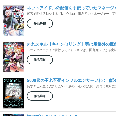
ネットアイドルの配信を手伝っていたマネージ
迷宮で配信活動をする『MeiQuber』事務所のマネージャー・茅野
作品詳細
外れスキル【キャンセリング】実は規格外の魔
Ｓランクパーティで冒険しているレオンは、固有魔法である魔法無
作品詳細
5600歳の不老不死インフルエンサーいわく｡(話
長すぎる人生に疲弊した5600歳の不老不死人間・慈雨は政府に出
作品詳細