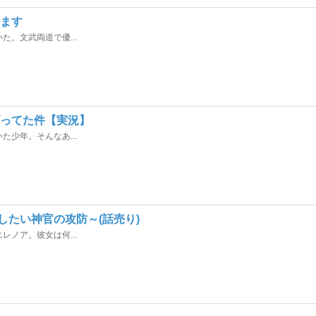
します
。文武両道で優...
ズってた件【実況】
少年。そんなあ...
したい神官の攻防～(話売り)
ノア。彼女は何...