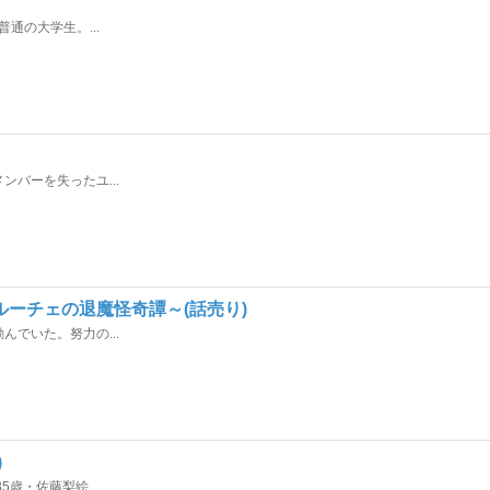
通の大学生。...
バーを失ったユ...
ーチェの退魔怪奇譚～(話売り)
でいた。努力の...
)
歳・佐藤梨絵...