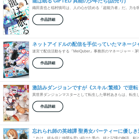
龍は眠る GIFTED 異能の少年たち(話売り)
織田直也と稲村慎司は、人の心が読める「超能力者」だ。力を呪う
作品詳細
ネットアイドルの配信を手伝っていたマネージャ
迷宮で配信活動をする『MeiQuber』事務所のマネージャー・茅野
作品詳細
激詰みダンジョンですが《スキル:繁殖》で逆転
異世界ダンジョンマスターとして転生した華村あきらは、転生して3
作品詳細
忘れられ師の英雄譚 聖勇女パーティーに優しき
これは、絆を信じ仲間を思い続けた男の、絆と記憶の物語。剣と魔