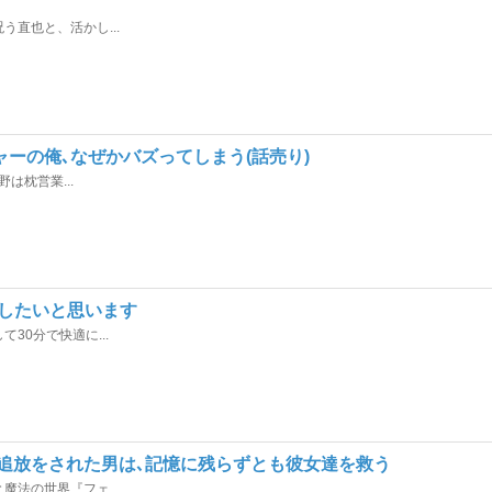
直也と、活かし...
ーの俺､なぜかバズってしまう(話売り)
は枕営業...
したいと思います
0分で快適に...
追放をされた男は､記憶に残らずとも彼女達を救う
法の世界『フェ...