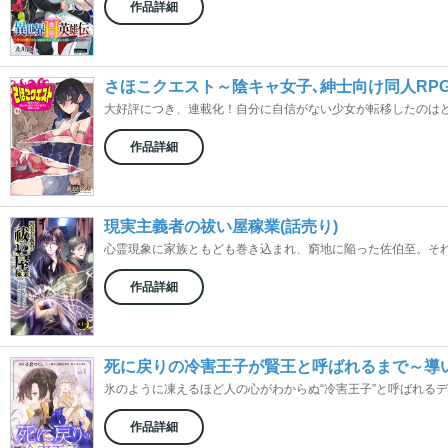
作品詳細
さほこクエスト～陰キャ女子､紳士向け同人RPG
大好評につき、連載化！自分に自信がない少女が転移したのはどっ
作品詳細
現実主義者の祓い屋稼業(話売り)
心霊現象に家族ともども巻き込まれ、窮地に陥った佐伯至。それを
作品詳細
死に戻りの冷害王子が賢王と呼ばれるまで～導い
氷のように凍えるほど人の心がわからぬ“冷害王子”と呼ばれるディ
作品詳細