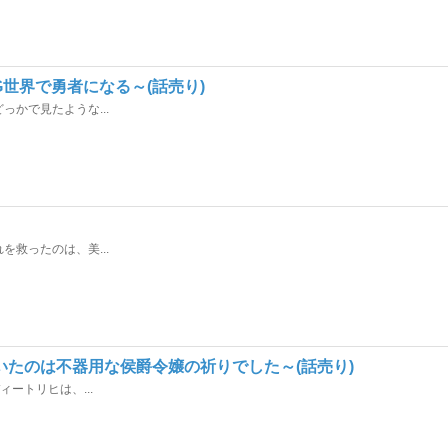
世界で勇者になる～(話売り)
かで見たような...
救ったのは、美...
たのは不器用な侯爵令嬢の祈りでした～(話売り)
ートリヒは、...