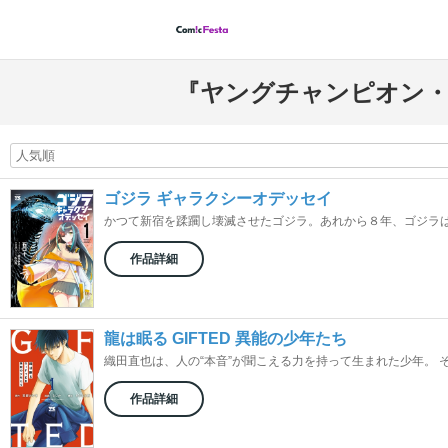
『ヤングチャンピオン・
ゴジラ ギャラクシーオデッセイ
かつて新宿を蹂躙し壊滅させたゴジラ。あれから８年、ゴジラは姿
作品詳細
龍は眠る GIFTED 異能の少年たち
織田直也は、人の“本音”が聞こえる力を持って生まれた少年。 その
作品詳細