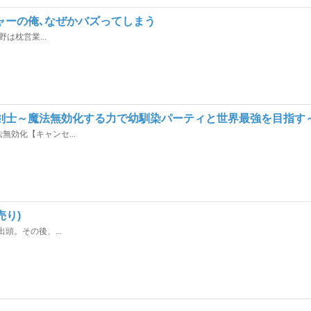
ャーの俺､なぜかバズってしまう
は枕営業...
剣士～魔法無効化する力で幼馴染パーティと世界最強を目指す
効化【キャンセ...
売り)
頭。その後、...