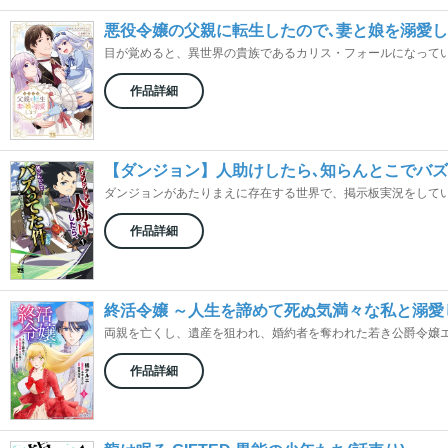
悪役令嬢の父親に転生したので､妻と娘を溺愛
目が覚めると、異世界の貴族であるカリス・フォールになっていた
作品詳細
【ダンジョン】人助けしたら､知らんとこでバ
ダンジョンがあたりまえに存在する世界で、掲示板実況をしていた
作品詳細
終活令嬢 ～人生を諦めて死ぬ気満々な私と溺愛
両親を亡くし、遺産を狙われ、婚約者を奪われた若き公爵令嬢エレ
作品詳細