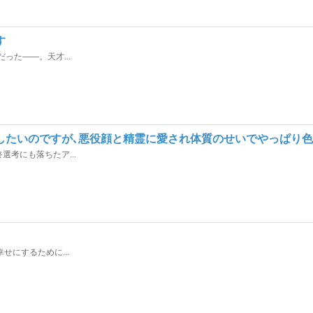
す
った――。天才...
したいのですが､悪役顔と精霊に愛され体質のせいでやっぱり
考にも落ちたア...
にするために...