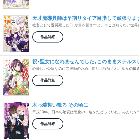
天才魔導具師は早期リタイア目指して頑張りま
社畜として過労死したOLが目を覚ますと、そこは知らない世界だ
作品詳細
祝･聖女になれませんでした｡このままステルス
心優しい令嬢なのに悪役顔のため、周りに誤解され、聖女の最終選
作品詳細
木っ端舞い散る その頃に
平戌13年、日本の治安は悪化の一途をたどっていた。みんなを幸せ
作品詳細