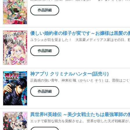
作品詳細
優しい婚約者の様子が変です～お嬢様は黒髪の魔
ユラシェが目を覚ました！ 大富豪メディリアス家はその日、歓喜
作品詳細
神アプリ クリミナルハンター(話売り)
正義感の強い青年、神来社 颯（からいと そう）は、普段はごく普
作品詳細
異世界H英雄伝 ～美少女戦士たちは最強軍師の
エッチで叡智な能力を覚醒させよ。 世界が欲した天才戦略家が、こ