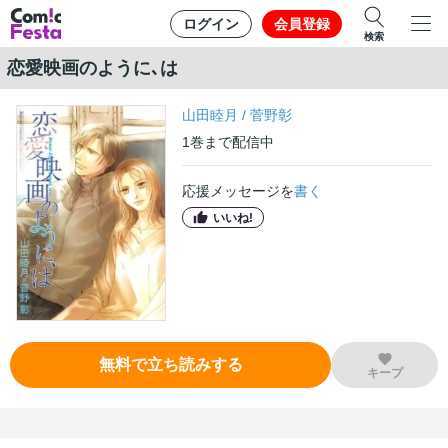
ログイン
会員登録
検索
恋愛映画のように､は
山田睦月
/
菅野彰
1
巻
まで配信中
応援メッセージを
書く
いいね!
無料で立ち読みする
キープ