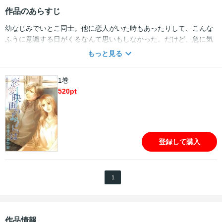
作品のあらすじ
幼なじみでいとこ同士。他に恋人がいた時もあったりして、こんな
ふうに意識する日がくるなんて思いもしなかった。だけど、急に気
づいてしまって、結婚することにして、そう家族に報告した
もっと見る
時……!? 表題作ほか、女性の友情を描いたセンシティヴな中篇
「夏の声」も収録。菅野彰書き下ろし原作を山田睦月が完全コミッ
1巻
ク化!! 夢のコラボレーションでおくるハートフル・ストーリーズ!!
520
pt
登録して購入
1
作品情報