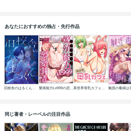
あなたにおすすめの独占・先行作品
旧校舎のはるくん～二人きりの鬼ごっこ、しよう？
繁殖能力Lv999の恋愛事情 ―幼なじみ候爵令息とのウブあま新婚生活―（単話版）
異世界母乳カフェ【完全版】【タテヨミ】
同じ著者・レーベルの注目作品