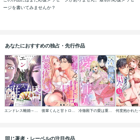
ージを書いてみませんか？
あなたにおすすめの独占・先行作品
エンドレス離婚～もしも結婚生活をやり直せたなら～【フルカラー】
後輩くんと甘トロ騎乗位レッスン～おっきいカラダで突き上げられて…
冷徹殿下の愛は重すぎ注意 ただの男爵令嬢にXL級の愛を注がないでください…っ(分冊版)
同じ著者・レーベルの注目作品