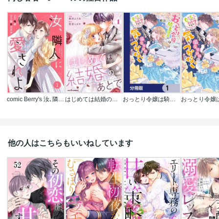
comic Berry's 汝､隣人に愛されよ(分冊版)
はじめては結婚のあとで
おっとり令嬢は騎士団長の溺愛包囲網に気がつかない もふもふしてたら求婚ですか?【分冊版】
他の人はこちらもいいねしています