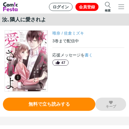
ログイン
会員登録
検索
汝､隣人に愛されよ
唯奈
/
佐倉ミズキ
3
巻
まで配信中
応援メッセージを
書く
47
無料で立ち読みする
キープ