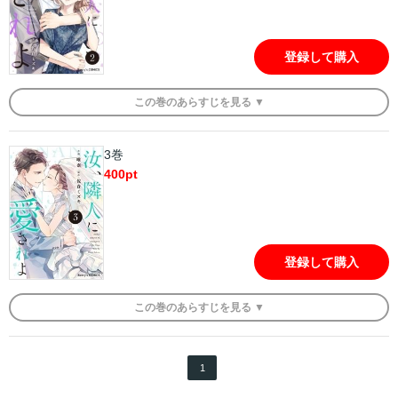
登録して購入
この
巻
のあらすじを
見る ▼
3巻
400
pt
登録して購入
この
巻
のあらすじを
見る ▼
1