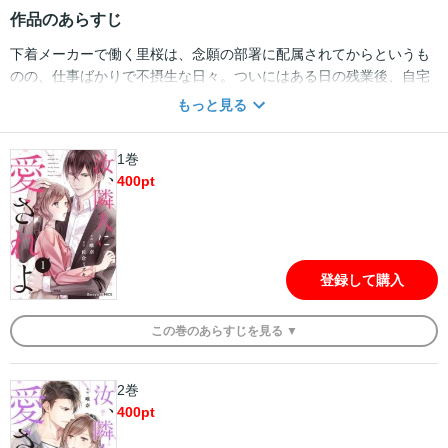
作品のあらすじ
下着メーカーで働く里桜は、念願の部署に配属されてからというも
のの、仕事ばかりで不摂生な日々。ついにはある日の残業後、自宅
マンション前で倒れてしまう。そんな里桜を助けてくれたのは、１
もっと見る
Fにある小児科の院長・真紀。初対面からイジワルな態度の真紀に
振り回されっぱなしの里桜だけど、不思議と嫌じゃない――なんて
1巻
思っていたら、まさかのお隣さんだと発覚して!? 女ったらしのイケ
400
pt
メンドクター×社畜OLのご近所ラブ！ (この作品は電子コミック誌
comic Berry's Vol. 80・81・82・83・84に収録されています。重複
購入にご注意ください)
登録して購入
この
巻
のあらすじを
見る ▼
2巻
400
pt