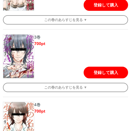
登録して購入
この
巻
のあらすじを
見る ▼
3巻
700
pt
登録して購入
この
巻
のあらすじを
見る ▼
4巻
700
pt