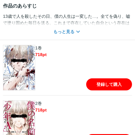
作品のあらすじ
13歳で人を殺したその日、僕の人生は一変した…。全てを偽り、嘘
で塗り固めた毎日を送る。これまで存在していた自分という存在は
消え、「少年A」という名前だけが一人歩きする。でも僕は必ず君
もっと見る
を守り抜くと決めたから―――…。
1巻
718
pt
登録して購入
2巻
718
pt