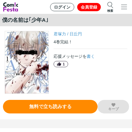
ログイン
会員登録
検索
僕の名前は｢少年A｣
君塚力
/
日丘円
4
巻
完結！
応援メッセージを
書く
1
無料で立ち読みする
キープ