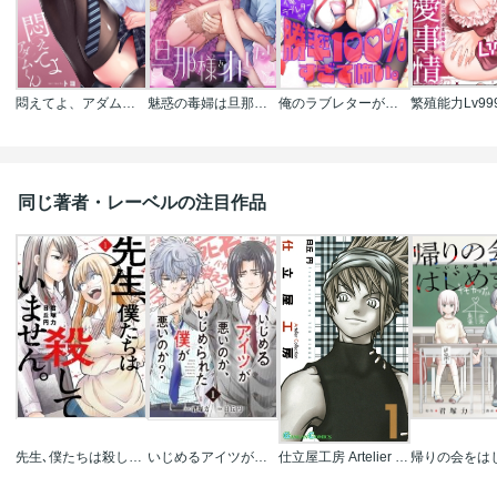
悶えてよ、アダムくん【フルカラー】
魅惑の毒婦は旦那様をオトしたい
俺のラブレターが勝率100％すぎて怖い。【フルカラー】
同じ著者・レーベルの注目作品
先生､僕たちは殺していません｡
いじめるアイツが悪いのか､いじめられた僕が悪いのか?【分冊版】
仕立屋工房 Artelier Collection