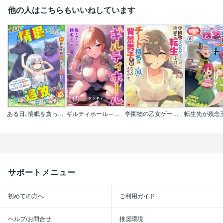
他の人はこちらもいいねしています
ある日､惰眠を貪っていたら一族から追放されて森に捨てられました そのまま寝てたら周りが勝手に魔物の国を作ってたけど､私は気にせず今日も眠ります コミック版(分冊版)
ギルティホール～教え子しか指名できない店～【フルカラー】
学園物の乙女ゲームの世界に転生したけど､チート持ちの背景男子生徒だったようです｡(コミック)
サポートメニュー
初めての方へ
ご利用ガイド
ヘルプ/お問合せ
推奨環境