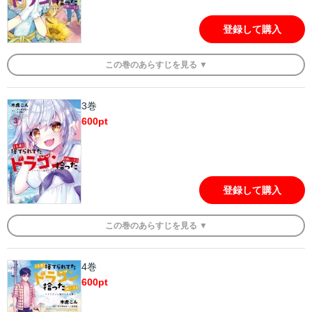
登録して購入
この
巻
のあらすじを
見る ▼
3巻
600
pt
登録して購入
この
巻
のあらすじを
見る ▼
4巻
600
pt