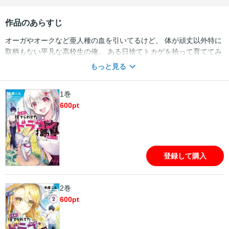
作品のあらすじ
オーガやオークなど亜人種の血を引いてるけど、 体が頑丈以外特に
取柄もない平凡な高校生の俺。 ある日捨てトカゲを拾って育ててみ
たら、 とんでもないレアドラゴンだった!! 以来俺の平凡な日常に、
もっと見る
事件・冒険・女の子と 非日常が大量に入り込んできて… 大人気小
説、待望のコミカライズ!!
1巻
600
pt
登録して購入
2巻
600
pt