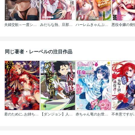
夫婦交歓～一度シたら戻れない…夫よりスゴい婚外セックス～
みだらな熱、旦那様のくちづけでほどける初夜
ハーレムきゃんぷっ！【フルカラー】
同じ著者・レーベルの注目作品
君のために､お姉ちゃんがみんな殺してあげる～プロジェクト ディアホライゾン～
【ダンジョン】人助けしたら､知らんとこでバズってた件【実況】
赤ちゃん竜のお世話係に任命されました