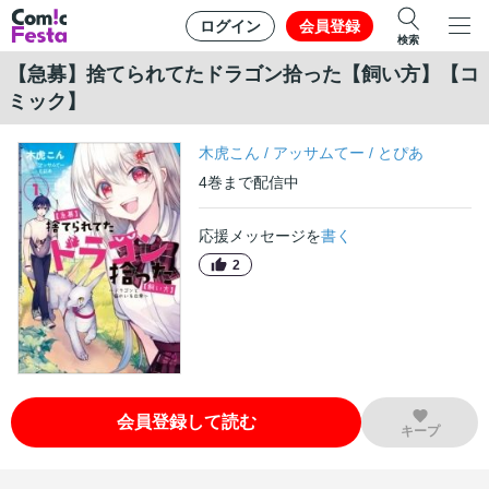
ログイン
会員登録
検索
【急募】捨てられてたドラゴン拾った【飼い方】【コ
ミック】
木虎こん
/
アッサムてー
/
とぴあ
4
巻
まで配信中
応援メッセージを
書く
2
会員登録して読む
キープ