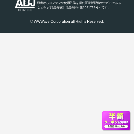
権者からコンテンツ使用許諾を得た正規版配信サービスである
ことを示す登録商標（登録番号 第6091713号）です。
© WWWave Corporation all Rights Reserved.