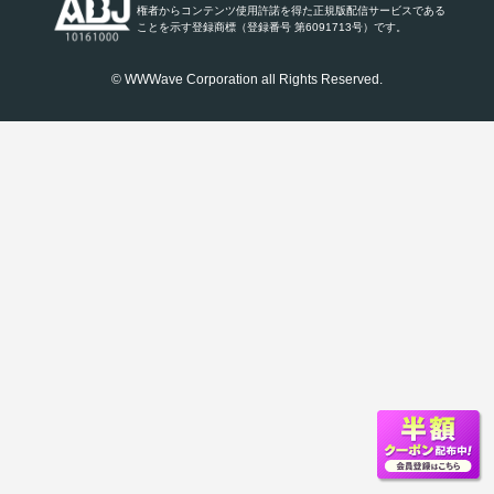
権者からコンテンツ使用許諾を得た正規版配信サービスである
ことを示す登録商標（登録番号 第6091713号）です。
© WWWave Corporation all Rights Reserved.