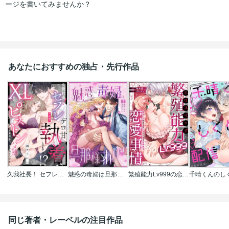
ージを書いてみませんか？
あなたにおすすめの独占・先行作品
久我社長！ セフレなのにデロ甘執着しすぎでは!? ～XL級のわからせピストンで心も身体もハメ堕とされそうです～（単話版）
魅惑の毒婦は旦那様をオトしたい
繁殖能力Lv999の恋愛事情 ―幼なじみ候爵令息とのウブあま新婚生活―（単話版）
同じ著者・レーベルの注目作品