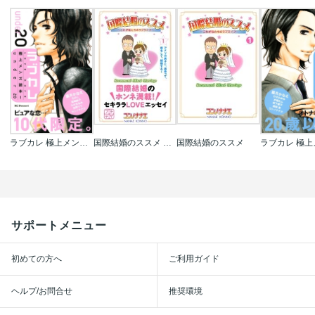
ラブカレ 極上メンズ読本! under20
国際結婚のススメ プチデザ
国際結婚のススメ
サポートメニュー
初めての方へ
ご利用ガイド
ヘルプ/お問合せ
推奨環境