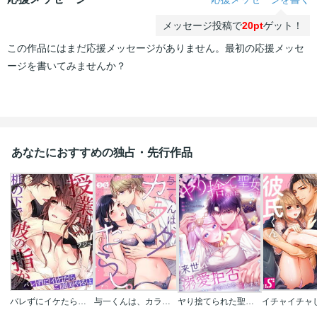
メッセージ投稿で
20pt
ゲット！
この作品にはまだ応援メッセージがありません。最初の応援メッセ
ージを書いてみませんか？
あなたにおすすめの独占・先行作品
バレずにイケたらご褒美やるよ～授業中､机の下で彼の指が…～
与一くんは、カラダたらし。～尽くし系女子、(惚れたら)ダメな男につかまる
ヤり捨てられた聖女は、来世では溺愛拒否することを誓います【タテヨミ】【フルカラー】