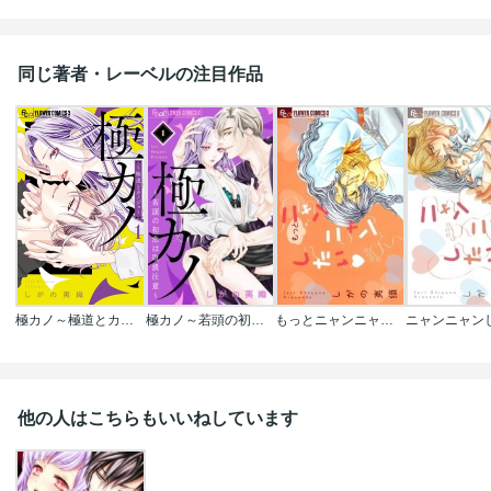
同じ著者・レーベルの注目作品
極カノ～極道とカノジョ～
極カノ～若頭の初恋は取扱注意～【マイクロ】
もっとニャンニャンしたい▽
ニャンニャン
他の人はこちらもいいねしています