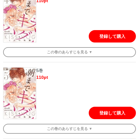
110
pt
登録して購入
この
巻
のあらすじを
見る ▼
5巻
110
pt
登録して購入
この
巻
のあらすじを
見る ▼