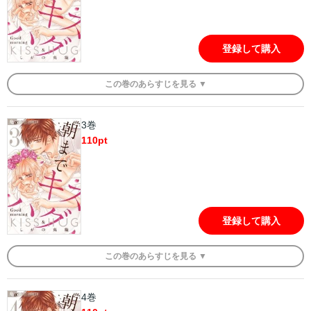
登録して購入
この
巻
のあらすじを
見る ▼
3巻
110
pt
登録して購入
この
巻
のあらすじを
見る ▼
4巻