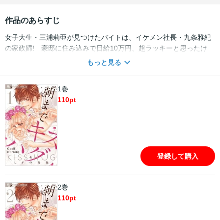
作品のあらすじ
女子大生・三浦莉亜が見つけたバイトは、イケメン社長・九条雅紀
の家政婦! 豪邸に住み込みで日給10万円、超ラッキーと思ったけ
ど、社長は毎晩違う女の人とHしまくりのハレンチ男で、莉亜のベ
もっと見る
ッドにまで潜り込んで来て!!?
1巻
110
pt
登録して購入
2巻
110
pt