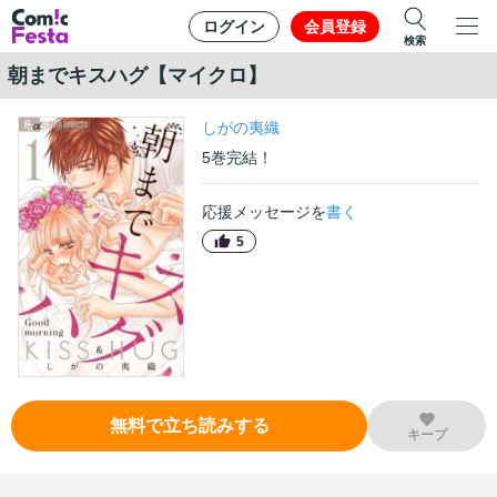
ログイン
会員登録
検索
朝までキスハグ【マイクロ】
しがの夷織
5
巻
完結！
応援メッセージを
書く
5
無料で立ち読みする
キープ