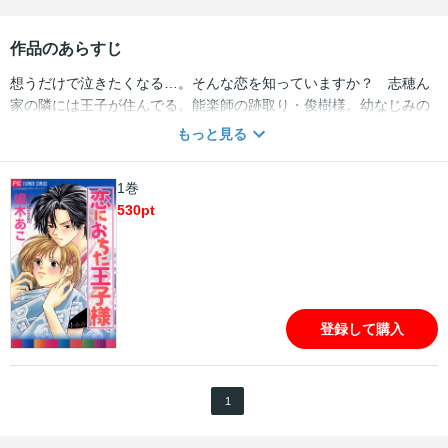
作品のあらすじ
想うだけで泣きたくなる…。そんな恋を知っていますか？ 志穂ん
家の隣には王子が住んでる。能楽師の跡取り・俊樹様。幼なじみの
はずが…
もっと見る
1巻
530
pt
登録して購入
1