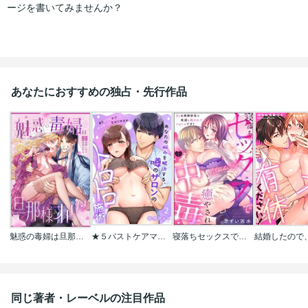
ージを書いてみませんか？
あなたにおすすめの独占・先行作品
魅惑の毒婦は旦那様をオトしたい
★５バストケアマッサージをはじめます～あなたの悩みを解決する、噂のサロンのトロトロ施術
寝落ちセックスで癒やされ中毒 XLな絶倫部長に夜通し抱かれてトロトロです!(分冊版)
同じ著者・レーベルの注目作品