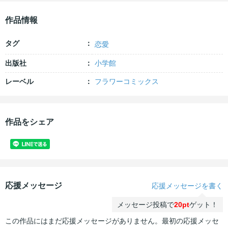
作品情報
タグ
恋愛
出版社
小学館
レーベル
フラワーコミックス
作品をシェア
応援メッセージ
応援メッセージを書く
メッセージ投稿で
20pt
ゲット！
この作品にはまだ応援メッセージがありません。最初の応援メッセ