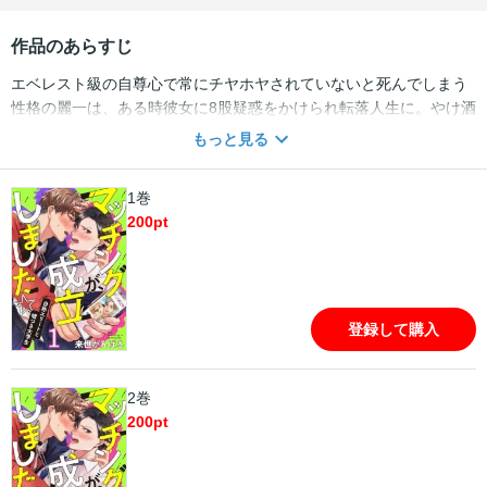
作品のあらすじ
エベレスト級の自尊心で常にチヤホヤされていないと死んでしまう
性格の麗一は、ある時彼女に8股疑惑をかけられ転落人生に。やけ酒
の勢いのままゲイ専用のマッチングアプリに登録し、そこで出会っ
もっと見る
た好青年の隼人の一方的な求愛に流されるままベットイン♪（？）果
たして麗一は抱きつぶされ続ける関係に終止符を打てるのか！？そ
1巻
して2人は本当の恋人になれるのか―読んだらきっとハッピーにな
200
pt
る！ジェットコースター級爆速エロコメマッチング☆ラブに乗り遅
れなきようご注意を♪
登録して購入
2巻
200
pt