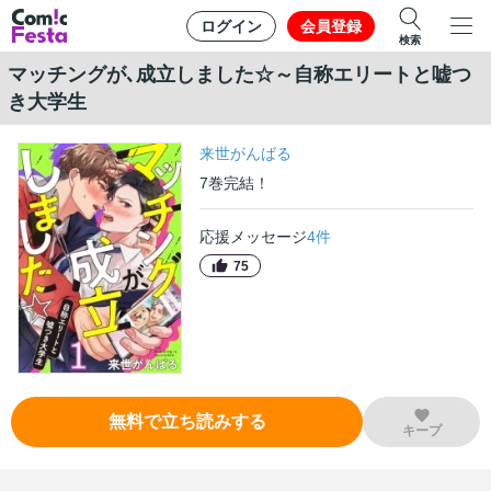
ログイン
会員登録
検索
マッチングが､成立しました☆～自称エリートと嘘つ
き大学生
来世がんばる
7
巻
完結！
応援メッセージ
4
件
75
無料で立ち読みする
キープ