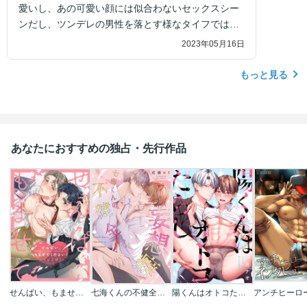
愛いし、あの可愛い顔には似合わないセックスシー
ンだし、ツンデレの男性を落とす様なタイフでは無
いけど、結構多いですよね。プライドが高い人って､
2023年05月16日
一度落ちたらハマるんですね。
もっと見る
あなたにおすすめの独占・先行作品
せんぱい、もませてください！
七海くんの不健全な妄想癖
陽くんはオトコたらし