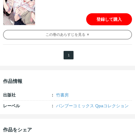
登録して購入
この
巻
のあらすじを
見る ▼
1
作品情報
出版社
竹書房
レーベル
バンブーコミックス Qpaコレクション
作品をシェア