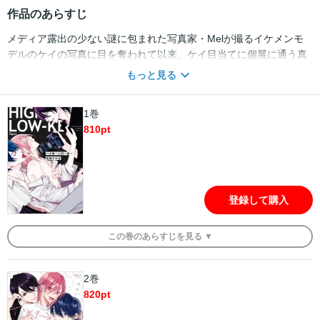
作品のあらすじ
メディア露出の少ない謎に包まれた写真家・Melが撮るイケメンモ
デルのケイの写真に目を奪われて以来、ケイ目当てに個展に通う真
央。 写真に見惚れていると、突然「君を撮らせてほしい」と声をか
もっと見る
けてきたのはなんとMel本人。 モデルさながらの甘い顔に落ち着い
た大人の声、絡みつくような視線に取り込まれ気づけばベッドの上
1巻
――。 「いい子に出来たらケイに会わせてあげる」そんな言葉をか
810
pt
けられわけも分からずただ気持ちよさに夢中だった真央だが、 後
日、真央の目の前にはケイが、しかもMelに撮られながらケイとセ
ックスすることになり――・・！？！？ ★単行本カバー下画像収録
★ 【電子限定で描き下ろしの４ページ漫画が収録されています。】
登録して購入
この
巻
のあらすじを
見る ▼
2巻
820
pt