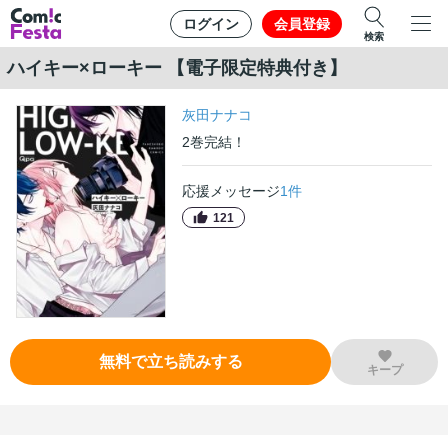
ログイン
会員登録
検索
ハイキー×ローキー 【電子限定特典付き】
灰田ナナコ
2
巻
完結！
応援メッセージ
1
件
121
無料で立ち読みする
キープ