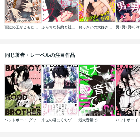
百獣の王がヒモだなんて聞いてない！
ふらちな契約と社外秘キス
おっきいの大好きちはやさん(分冊版)
男×男×男=3P!
同じ著者・レーベルの注目作品
バッドボーイ･グッドブラザー
来世の君にくちづけを【単行本版(特典付き)】
最大音量で､