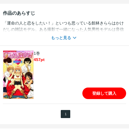
作品のあらすじ
「運命の人と恋をしたい！」といつも思っている館林きららはかけ
だしの雑誌モデル。ある撮影で一緒になった人気男性モデルは音信
不通になっていた幼なじみの菅原遥だった。かっこよくなった遥に
もっと見る
夢中になり、きららはバージンを捧げようとするが…！？カメラマ
ン、アイドル、プロダクション社長…かっこいい男の人たちと出会
1巻
うきららが最後に選ぶ運命の相手は誰？恋に一生懸命な女のコたち
457
pt
に贈る、愛とＨがいっぱいのドラマチック・ラブ！
登録して購入
1