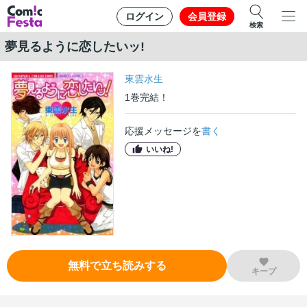
ログイン
会員登録
検索
夢見るように恋したいッ!
東雲水生
1
巻
完結！
応援メッセージを
書く
いいね!
無料で立ち読みする
キープ