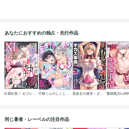
あなたにおすすめの独占・先行作品
久我社長！ セフレなのにデロ甘執着しすぎでは!? ～XL級のわからせピストンで心も身体もハメ堕とされそうです～（単話版）
千晴くんのしくじり配信
見抜きの迷宮～ダンジョン内、冒険者たちのオカズ事情～
同じ著者・レーベルの注目作品