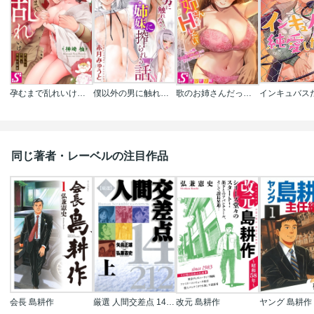
孕むまで乱れいけ～身代わり花嫁と軍服の猛愛
僕以外の男に触れない､美人三姉妹に搾られる話
歌のお姉さんだってHしたい～こんな顔､TVの前のみんなには見せられないよ…
同じ著者・レーベルの注目作品
会長 島耕作
厳選 人間交差点 14/212
改元 島耕作
ヤング 島耕作