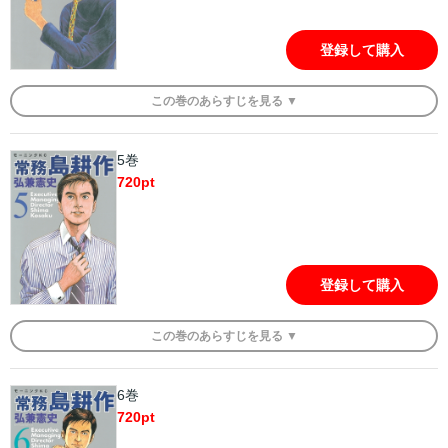
登録して購入
この
巻
のあらすじを
見る ▼
5巻
720
pt
登録して購入
この
巻
のあらすじを
見る ▼
6巻
720
pt