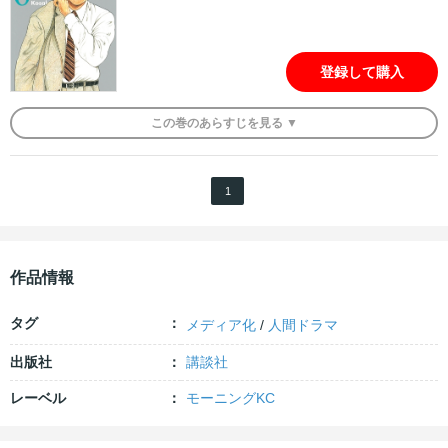
登録して購入
この
巻
のあらすじを
見る ▼
1
作品情報
タグ
メディア化
/
人間ドラマ
出版社
講談社
レーベル
モーニングKC