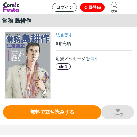
ログイン
会員登録
検索
常務 島耕作
弘兼憲史
6
巻
完結！
応援メッセージを
書く
1
無料で立ち読みする
キープ