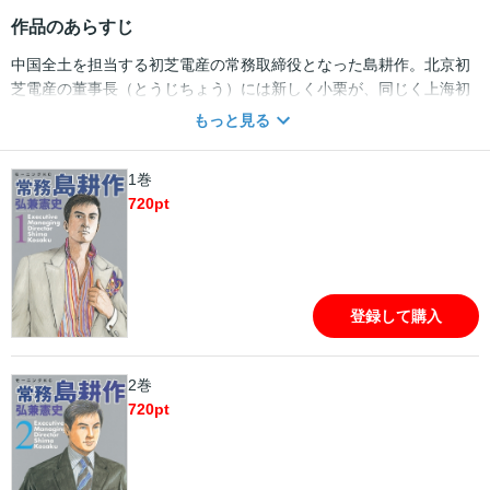
作品のあらすじ
中国全土を担当する初芝電産の常務取締役となった島耕作。北京初
芝電産の董事長（とうじちょう）には新しく小栗が、同じく上海初
芝電産の董事長には八木が就任した。従業員と昼食を共にし、中国
もっと見る
社会に積極的に入っていこうとする小栗とは対照的に、語学は堪能
だが基本的に中国嫌いの八木。二人のキャラクターの違いが、中国
1巻
でのビジネスの明暗を分けていく――。
720
pt
登録して購入
2巻
720
pt