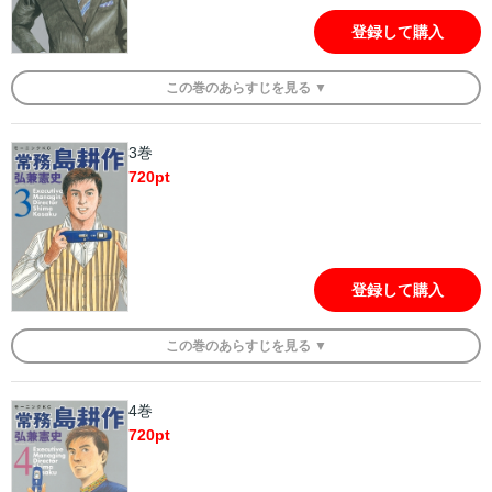
登録して購入
この
巻
のあらすじを
見る ▼
3巻
720
pt
登録して購入
この
巻
のあらすじを
見る ▼
4巻
720
pt