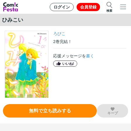
ログイン
会員登録
検索
ひみこい
ろびこ
2
巻
完結！
応援メッセージを
書く
いいね!
無料で立ち読みする
キープ