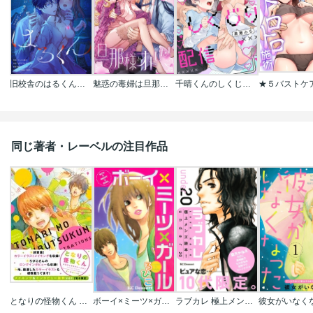
旧校舎のはるくん～二人きりの鬼ごっこ、しよう？
魅惑の毒婦は旦那様をオトしたい
千晴くんのしくじり配信
同じ著者・レーベルの注目作品
となりの怪物くん ろびこイラストレーション SPECIAL EDITION メイキング&インタビュー抜粋ver.【電子限定】
ボーイ×ミーツ×ガール
ラブカレ 極上メンズ読本! under20