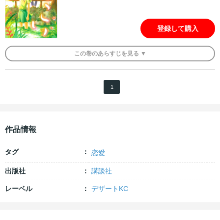
登録して購入
この
巻
のあらすじを
見る ▼
1
作品情報
タグ
恋愛
出版社
講談社
レーベル
デザートKC