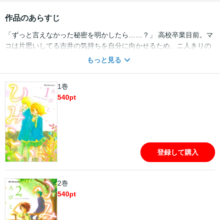
作品のあらすじ
「ずっと言えなかった秘密を明かしたら……？」 高校卒業目前。マ
コは片思いしてる吉井の気持ちを自分に向かせるため、ニ人きりの
秘密の場所で秘密のゲームを始める。高校最後の日が迫るなか、マ
もっと見る
コの恋心のゆくえは…？ 一生に一度の恋をした女の子たちを描く
傑作オムニバスラブストーリー。
1巻
540
pt
登録して購入
2巻
540
pt