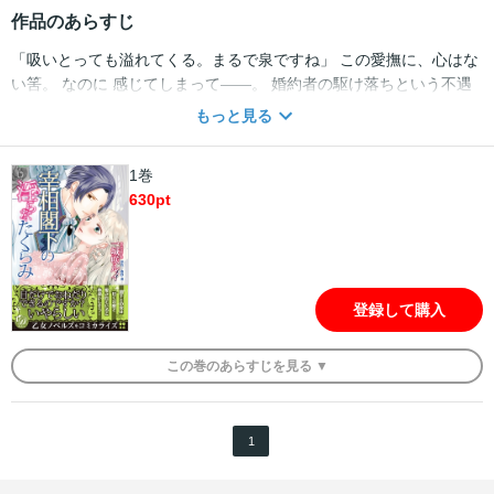
作品のあらすじ
「吸いとっても溢れてくる。まるで泉ですね」 この愛撫に、心はな
い筈。 なのに 感じてしまって――。 婚約者の駆け落ちという不遇
に見舞われた子爵令嬢のクリスティーナ。ショックを受ける彼女
もっと見る
に、婚約者の兄リュシアンが、身代わりの婚約を申し出た。容姿端
麗にして頭脳明晰、この国の宰相でもある彼が、私のような舞踏会
1巻
で誰にも相手にされず、婚約者も逃げだす娘の伴侶になるですっ
630
pt
て？ 気おくれするクリスティーナだったが、彼の屋敷に連れてこ
られ、全身を余すところなく情熱的に愛撫されるうち、身も心も彼
に奪われてしまう。この婚約は彼にとって、弟の醜聞を誤魔化すた
めだけのもの。彼にはほかに好きな相手がいるというのに…。
登録して購入
この
巻
のあらすじを
見る ▼
1