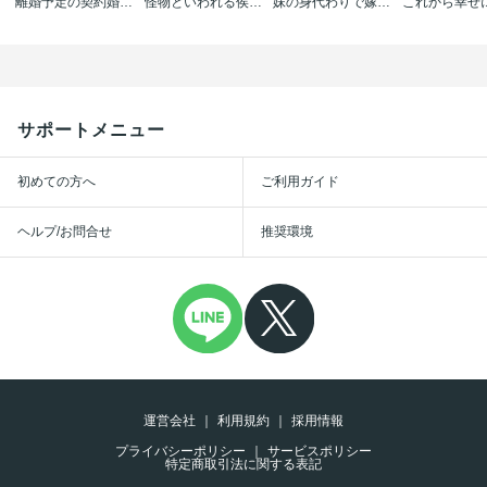
離婚予定の契約婚なのに､冷酷公爵様に執着されています(分冊版)
怪物といわれる侯爵から溺愛されました
妹の身代わりで嫁いだはずが､どうやら私が真の聖女だったようです～自由気ままなスローライフを満喫しているのでほっといてください!～【単話版】
サポートメニュー
初めての方へ
ご利用ガイド
ヘルプ/お問合せ
推奨環境
運営会社
利用規約
採用情報
プライバシーポリシー
サービスポリシー
特定商取引法に関する表記