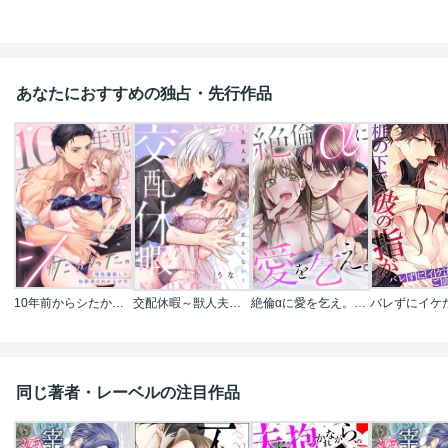
あなたにおすすめの独占・先行作品
10年前からシたかった。～理性爆散した幼馴染のわからせＨ
交配休暇～獣人夫の本気の発情が止まらない
絶倫αに愛を乞え。【TLオメガバースStory】
同じ著者・レーベルの注目作品