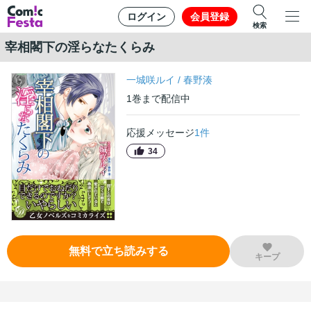
ログイン
会員登録
検索
宰相閣下の淫らなたくらみ
一城咲ルイ
/
春野湊
1
巻
まで配信中
応援メッセージ
1
件
34
無料で立ち読みする
キープ