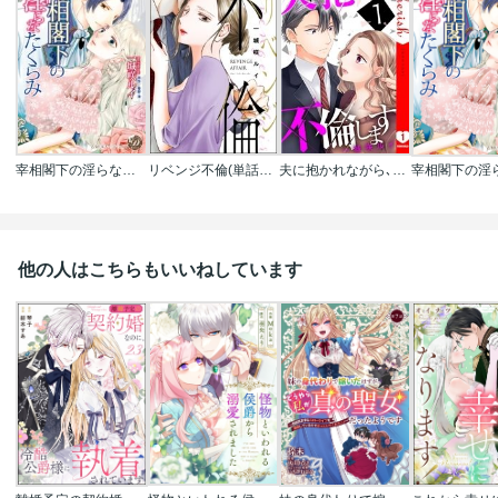
宰相閣下の淫らなたくらみ(全年齢版)
リベンジ不倫(単話版)<婚外恋愛 フェチズム>
夫に抱かれながら､不倫します【電子単行本版】
他の人はこちらもいいねしています