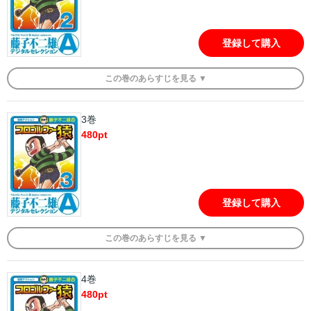
登録して購入
この
巻
のあらすじを
見る ▼
3巻
480
pt
登録して購入
この
巻
のあらすじを
見る ▼
4巻
480
pt