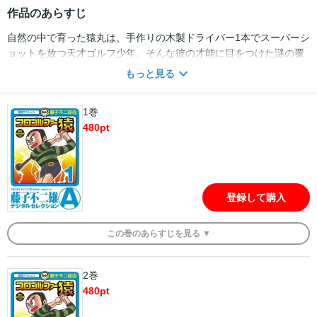
作品のあらすじ
自然の中で育った猿丸は、手作りの木製ドライバー1本でスーパーシ
ョットを放つ天才ゴルフ少年。そんな彼の才能に目をつけた謎の覆
面・ミスターXが、次々と刺客を送り込む…!!
もっと見る
1巻
480
pt
登録して購入
この
巻
のあらすじを
見る ▼
2巻
480
pt