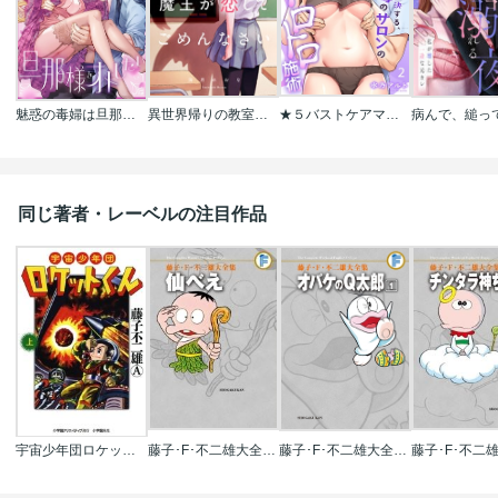
魅惑の毒婦は旦那様をオトしたい
異世界帰りの教室で、魔王が恋してごめんなさい【フルカラー】
★５バストケアマッサージをはじめます～あなたの悩みを解決する、噂のサロンのトロトロ施術
同じ著者・レーベルの注目作品
宇宙少年団ロケットくん
藤子･F･不二雄大全集 仙べえ
藤子･F･不二雄大全集 オバケのQ太郎