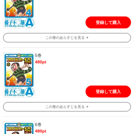
登録して購入
この
巻
のあらすじを
見る ▼
5巻
480
pt
登録して購入
この
巻
のあらすじを
見る ▼
6巻
480
pt