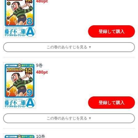
480
pt
登録して購入
この
巻
のあらすじを
見る ▼
9巻
480
pt
登録して購入
この
巻
のあらすじを
見る ▼
10巻