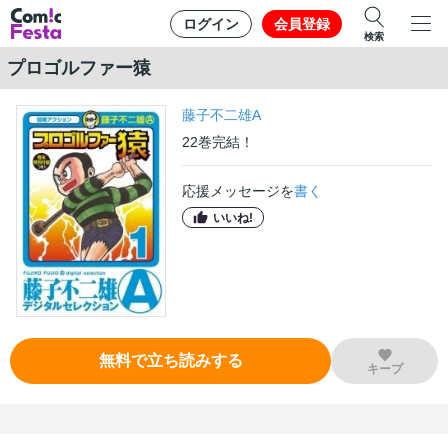
ログイン
会員登録
検索
プロゴルファー猿
藤子不二雄A
22
巻
完結！
応援メッセージを
書く
いいね!
無料で立ち読みする
キープ