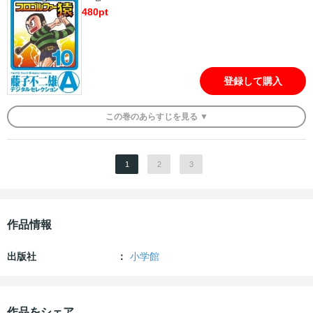
480
pt
登録して購入
この
巻
のあらすじを
見る ▼
1
2
3
作品情報
出版社
小学館
作品をシェア