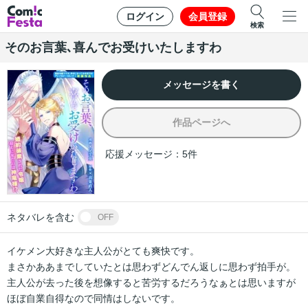
ログイン
会員登録
検索
そのお言葉､喜んでお受けいたしますわ
メッセージを書く
作品ページへ
応援メッセージ：
5
件
ネタバレを含む
OFF
イケメン大好きな主人公がとても爽快です。

まさかああまでしていたとは思わずどんでん返しに思わず拍手が。

主人公が去った後を想像すると苦労するだろうなぁとは思いますが
ほぼ自業自得なので同情はしないです。