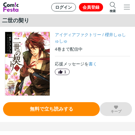
ログイン
会員登録
検索
二世の契り
アイディアファクトリー
/
櫻井しゅし
ゅしゅ
4
巻
まで配信中
応援メッセージを
書く
1
無料で立ち読みする
キープ