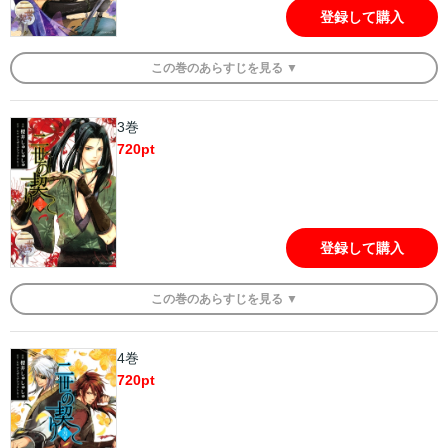
登録して購入
この
巻
のあらすじを
見る ▼
3巻
720
pt
登録して購入
この
巻
のあらすじを
見る ▼
4巻
720
pt