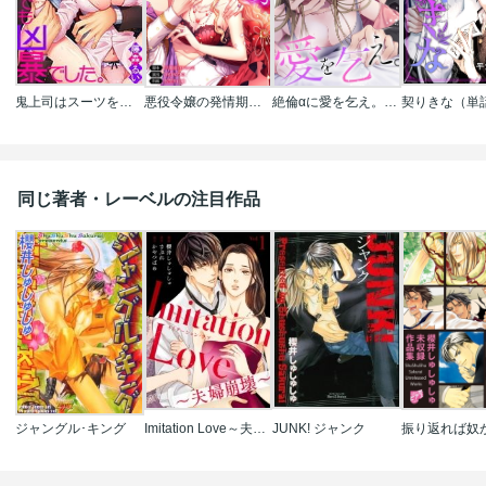
鬼上司はスーツを脱いでも凶暴でした｡
悪役令嬢の発情期【タテヨミ】【フルカラー】
絶倫αに愛を乞え。【TLオメガバースStory】
契りきな（単
同じ著者・レーベルの注目作品
ジャングル･キング
Imitation Love～夫婦崩壊～
JUNK! ジャンク