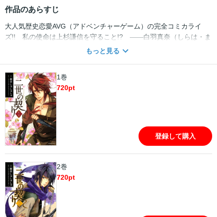
作品のあらすじ
大人気歴史恋愛AVG（アドベンチャーゲーム）の完全コミカライ
ズ!! 私の使命は上杉謙信を守ること!? ――白羽真奈（しらは・ま
な）は不思議な泉から戦国時代へ。着いた先では、上杉政虎（うえ
もっと見る
すぎ・まさとら、後の上杉謙信）が命を狙われていた。政虎は自分
の命を救った真奈を、自分の忍び・軒猿（のきざる）衆に「警護せ
1巻
よ」と命じるのだった。四六時中、そばにいることになった軒猿
720
pt
衆。彼らが真奈を守るのは使命ゆえか!? それとも……。
登録して購入
2巻
720
pt