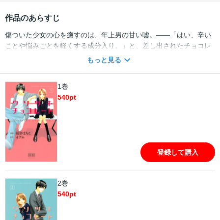
作品のあらすじ
傷ついた少女の心を癒すのは、年上男の甘い嘘。――「はい、辛い
ことや悩みごとを軽くする成分入り。」と、差し出されたチョコレ
ート。男性への拒絶反応で出てしまう蕁麻疹のせいで臆病に生きて
もっと見る
きた美亜（みあ）に、出会ったばかりのウソツキさんは、こうも言
った。「オレ？ オレはネコの運命の人」――。E★エブリスタで圧
1巻
倒的人気の大ヒット小説をサクライ・ワールドで描いた、最高のラ
540
pt
ブストーリー！
登録して購入
2巻
540
pt