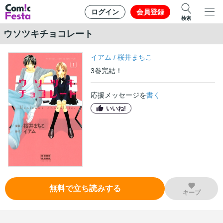
ログイン
会員登録
検索
ウソツキチョコレート
イアム
/
桜井まちこ
3
巻
完結！
応援メッセージを
書く
いいね!
無料で立ち読みする
キープ