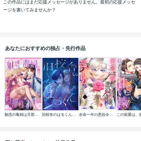
この作品にはまだ応援メッセージがありません。最初の応援メッセ
ージを書いてみませんか？
あなたにおすすめの独占・先行作品
魅惑の毒婦は旦那様をオトしたい
旧校舎のはるくん～二人きりの鬼ごっこ、しよう？
余命一年の悪役令嬢､残生は逆ハーレムを満喫しますわ!【単話】