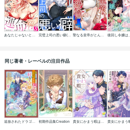
あなたじゃないと、イケない運命～ご無沙汰Ω、大嫌いなαと番ってました
完璧上司の悪い癖(分冊版)
聖なる皇帝がとんだ隠れ絶倫だった件【単話】
同じ著者・レーベルの注目作品
追放されたドラゴン好き令嬢は、北方辺境伯の愛に気づかない
初期作品集Creation
貴女にかまう暇はないと言われた侯爵令嬢の幸せすぎる末路【単話】