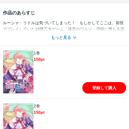
作品のあらすじ
ルーシャ・リドルは気づいてしまった！ もしかしてここは、前世
でプレイしていた18禁乙女ゲーム「迷宮のワルツ－淫獄に堕ちる花
－」の世界！？ ヒロインのジリアンがとんでもないエンドをむか
もっと見る
えないために、彼女を守らなければ！ その決意で物語通り王立ア
ダマス学園に入学したルーシャだったが、早速、波瀾万丈なメイン
1巻
ルートのヒーローで、歪み病みまくったアーネスト王太子殿下に興
150
pt
味を持たれてしまって…。ドキドキヤンデレ乙女ゲーム転生物語、
開幕！ 漫画内の告知等は過去のものとなりますので、ご注意くだ
さい。
登録して購入
2巻
150
pt