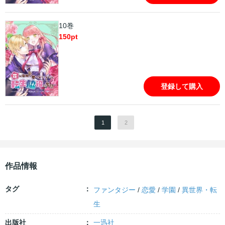
10巻
150
pt
登録して購入
1
2
作品情報
タグ
ファンタジー
/
恋愛
/
学園
/
異世界・転
生
出版社
一迅社