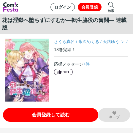
ログイン
会員登録
検索
花は淫獄へ堕ちずにすむか―転生脇役の奮闘― 連載
版
さくら真呂
/
永久めぐる
/
天路ゆうつづ
18
巻
完結！
応援メッセージ
7
件
161
会員登録して読む
キープ