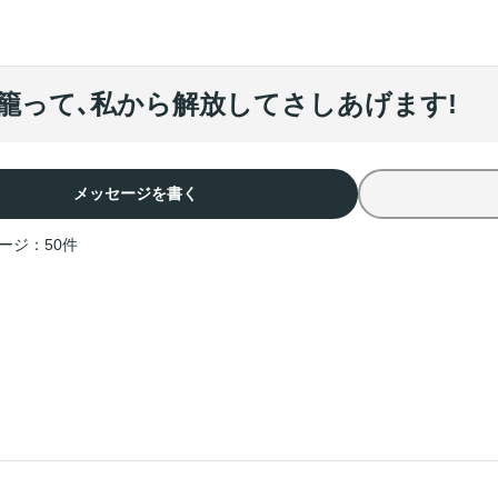
籠って､私から解放してさしあげます!
メッセージを書く
ージ：
50
件