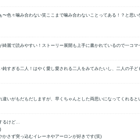
ぁ〜色々噛み合わない笑ここまで噛み合わないことってある！？と思い
が綺麗で読みやすい！ストーリー展開も上手に書かれているので一コマ
い鈍すぎる二人！はやく愛し愛される二人をみてみたいし、二人の子ど
れ違いがもだもだしますが、早くちゃんとした両思いになってくれると
るけど…



かさず突っ込むイレーネやアーロンが好きです(笑)