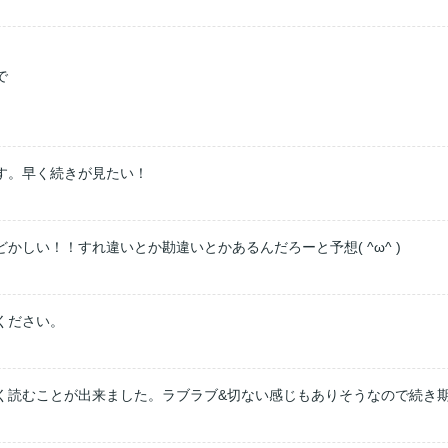


す。早く続きが見たい！
しい！！すれ違いとか勘違いとかあるんだろーと予想( ^ω^ )
ください。
く読むことが出来ました。ラブラブ&切ない感じもありそうなので続き